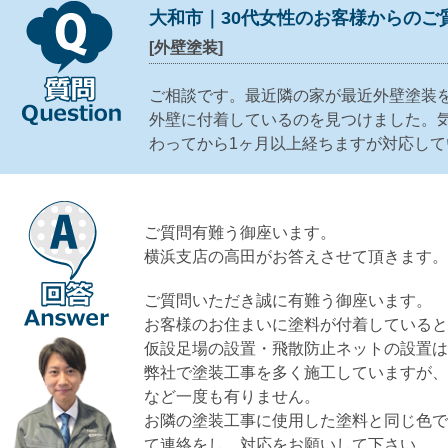
大和市｜30代女性のお客様からのご
[外壁塗装]
ご相談です。最近隣の家が最近外壁塗装
外壁に付着しているのを見つけました。
わってから1ヶ月以上経ちますが対応し
ご質問有難う御座います。
横浜支店の高田がお答えさせて頂きます
ご質問いただき誠に有難う御座います。
お客様のお住まいに塗料が付着している
仮設足場の設置・飛散防止ネットの設置
弊社で塗装工事を多く施工していますが
など一度も有りません。
お隣の塗装工事に使用した塗料と同じ色
て連絡をし、対応をお願いして下さい。