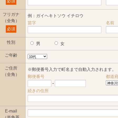
必須
フリガナ
例：ガイヘキトソウ イチロウ
（全角）
苗字
名前
必須
性別
男
女
ご年齢
ご住所
※郵便番号入力で町名まで自動入力されます。
（全角）
郵便番号
都道
-
続きの住所
E-mail
（半角英