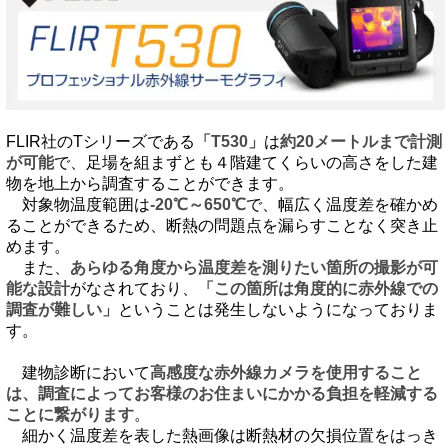
FLIR社のTシリーズである
「T530」
は
約20メートルまで計測
が可能
で、足場を組まずとも４階建てくらいの高さをした建
物を地上から調査することができます。
対象物温度範囲は
-20℃～650℃
で、幅広く温度差を確かめ
ることができるため、断熱の問題点を漏らすことなく突き止
めます。
また、
あらゆる角度から温度差を測りたい箇所の撮影が可
能な設計
がなされており、
「この箇所は角度的に赤外線での
調査が難しい」
ということは発生しないようになっておりま
す。
建物診断において
高感度な赤外線カメラを使用すること
は、調査によってお客様のお住まいにかかる負担を軽減する
ことに繋がります
。
細かく温度差を表した熱画像は断熱材の欠損位置をはっき