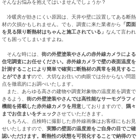
そんなお悩みを抱えてはいませんでしょうか？
冷暖房が効きにくい原因は、天井や壁に設置してある断熱
材の欠損かもしれません。でも、調査に来た業者から
「図面
を見る限り断熱材はちゃんと施工されている」
なんて言われ
ても困ってしまいますよね。
そんな時には、
街の外壁塗装やさんの赤外線カメラによる
住宅調査にお任せください。赤外線カメラで壁の表面温度を
計測することにより簡単で確実に断熱材の異常を発見するこ
とができます
ので、大切なお住いの肉眼では分からない問題
点を徹底的にお調べいたします。
また、あらゆる高さの建物や調査対象物の温度差を調査で
きるよう、
街の外壁塗装やさんでは高性能なサーモグラフィ
機能を搭載した赤外線カメラを用意
しておりますので、
隅々
までお住まいをチェック
させていただきます。
もちろん、点検時に撮影した赤外線画像はお客様にもお見
せいたしますので、
実際の壁面の温度差をご自身の目でご確
認いただけます。断熱性の状態を可視化することで納得ので