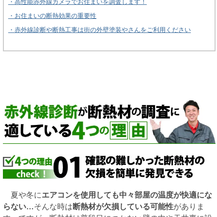
・
高性能赤外線カメラでお住まいを調査します！
・
お住まいの断熱効果の重要性
・
赤外線診断や断熱工事は街の外壁塗装やさんをご利用ください
夏や冬に
エアコンを使用しても中々部屋の温度が快適にな
らない…
そんな時は
断熱材が欠損している可能性
がありま