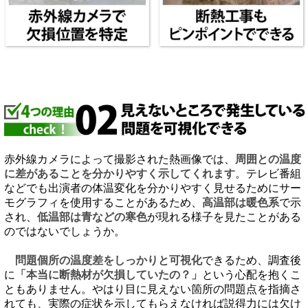
赤外線カメラによって撮影された熱画像では、
周囲との温度
に差があることを分かりやすく示してくれます
。テレビ番組
などでも出演者の体温変化を分かりやすく見せるためにサー
モグラフィを使用することがあるため、
高温部は暖色系
で示
され、
低温部は青などの寒色
が現れる様子を見たことがある
のではないでしょうか。
問題個所の温度差をしっかりと可視化
できるため、調査後
に
「本当に断熱材が欠損していたの？」
という心配を抱くこ
ともありません。やはり目に見えない箇所の問題点を指摘さ
れても、実際の症状を示してもらえなければ説得力には欠け