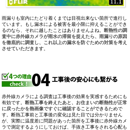
雨漏りも室内にたどり着くまでは目視出来ない箇所で進行し
ています。もし漏水による被害を最小限に抑えることができ
るのなら、それに越したことはありませんよね。
断熱性の調
査中に赤外線カメラが雨水の滞留を捉えたら、雨漏りの原因
を徹底的に調査し、これ以上の漏水を防ぐための対策を考え
させていただきます
。
赤外線カメラによる調査は工事後の効果を実感するためにも
有効です。
断熱工事を終えたあと、お住まいの断熱性が正常
に戻ったかを熱画像ですぐに確認することができる
ためで
す。断熱工事前と工事後の変化は見た目では分かりません
が、実際に温度差に問題があった箇所を工事後に赤外線カメ
ラで測定するようにしておけば、手抜き工事をされる心配も