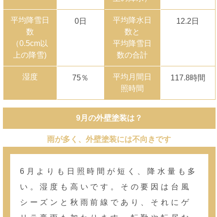
平均降雪日
平均降水日
0日
12.2日
数
数と
（0.5cm以
平均降雪日
上の降雪)
数の合計
湿度
平均月間日
75％
117.8時間
照時間
9月の外壁塗装は？
雨が多く、外壁塗装には不向きです
6月よりも日照時間が短く、降水量も多
い。湿度も高いです。その要因は台風
シーズンと秋雨前線であり、それにゲ