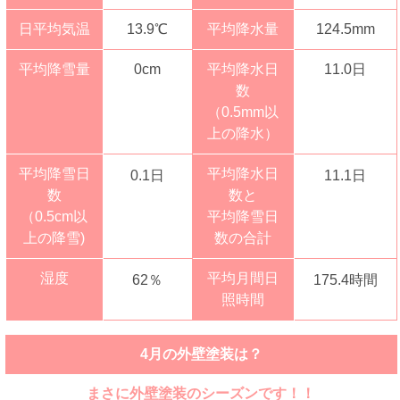
日平均気温
13.9℃
平均降水量
124.5mm
平均降雪量
0cm
平均降水日
11.0日
数
（0.5mm以
上の降水）
平均降雪日
平均降水日
0.1日
11.1日
数
数と
（0.5cm以
平均降雪日
上の降雪)
数の合計
湿度
平均月間日
62％
175.4時間
照時間
4月の外壁塗装は？
まさに外壁塗装のシーズンです！！