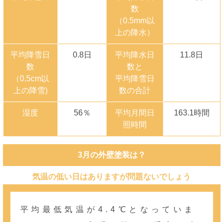
数
（0.5mm以
上の降水）
平均降雪日
0.8日
平均降水日
11.8日
数
数と
（0.5cm以
平均降雪日
上の降雪)
数の合計
湿度
56％
平均月間日
163.1時間
照時間
3月の外壁塗装は？
気温の低い日はありますが問題ないでしょう
平均最低気温が4.4℃となっていま