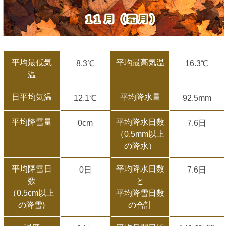
平均最低気
平均最高気温
8.3℃
16.3℃
温
日平均気温
平均降水量
12.1℃
92.5mm
平均降雪量
平均降水日数
0cm
7.6日
（0.5mm以上
の降水）
平均降雪日
平均降水日数
0日
7.6日
数
と
（0.5cm以上
平均降雪日数
の降雪)
の合計