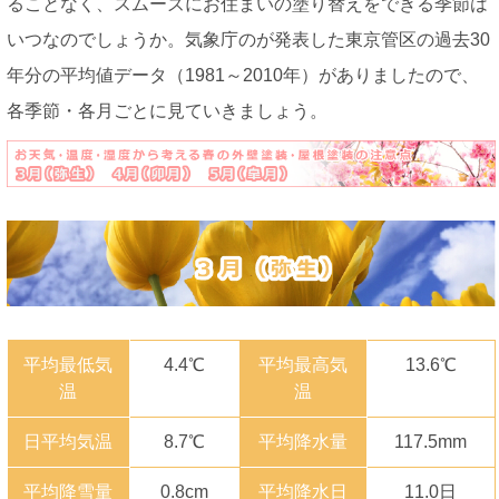
ることなく、スムーズにお住まいの塗り替えをできる季節は
いつなのでしょうか。気象庁のが発表した東京管区の過去30
年分の平均値データ（1981～2010年）がありましたので、
各季節・各月ごとに見ていきましょう。
平均最低気
4.4℃
平均最高気
13.6℃
温
温
日平均気温
8.7℃
平均降水量
117.5mm
平均降雪量
0.8cm
平均降水日
11.0日