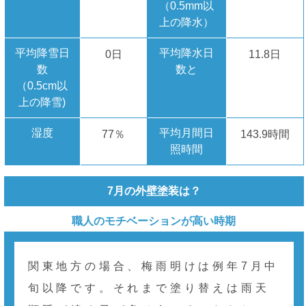
（0.5mm以
上の降水）
平均降雪日
平均降水日
0日
11.8日
数
数と
（0.5cm以
上の降雪)
湿度
平均月間日
77％
143.9時間
照時間
7月の外壁塗装は？
職人のモチベーションが高い時期
関東地方の場合、梅雨明けは例年7月中
旬以降です。それまで塗り替えは雨天