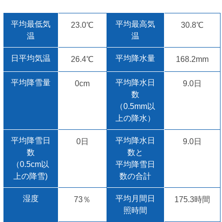
平均最低気
平均最高気
23.0℃
30.8℃
温
温
日平均気温
平均降水量
26.4℃
168.2mm
平均降雪量
平均降水日
0cm
9.0日
数
（0.5mm以
上の降水）
平均降雪日
平均降水日
0日
9.0日
数
数と
（0.5cm以
平均降雪日
上の降雪)
数の合計
湿度
平均月間日
73％
175.3時間
照時間