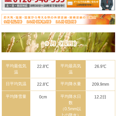
平均最低気
平均最高気
22.8℃
26.9℃
温
温
日平均気温
平均降水量
22.8℃
209.9mm
平均降雪量
平均降水日
0cm
12.2日
数
（0.5mm以
上の降水）