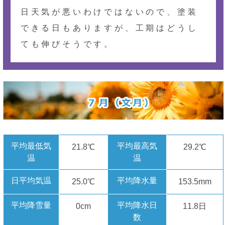
日天気が悪いわけではないので、塗装
できる日もありますが、工期はどうし
ても伸びそうです。
平均最低気
平均最高気
21.8℃
29.2℃
温
温
日平均気温
平均降水量
25.0℃
153.5mm
平均降雪量
平均降水日
0cm
11.8日
数