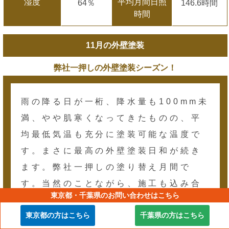
湿度
平均月間日照
64％
146.6時間
時間
11月の外壁塗装
弊社一押しの外壁塗装シーズン！
雨の降る日が一桁、降水量も100mm未
満、やや肌寒くなってきたものの、平
均最低気温も充分に塗装可能な温度で
す。まさに最高の外壁塗装日和が続き
ます。弊社一押しの塗り替え月間で
す。当然のことながら、施工も込み合
東京都・千葉県のお問い合わせはこちら
いますので、ご希望の時期に着工した
東京都の方はこちら
千葉県の方はこちら
い場合は早めのお問い合わせ（1ヶ月位