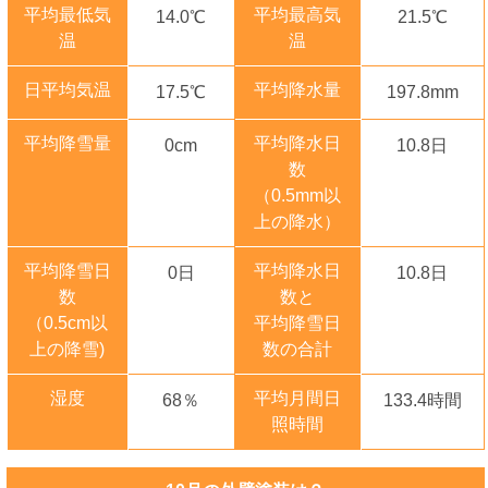
平均最低気
平均最高気
14.0℃
21.5℃
温
温
日平均気温
平均降水量
17.5℃
197.8mm
平均降雪量
平均降水日
0cm
10.8日
数
（0.5mm以
上の降水）
平均降雪日
平均降水日
0日
10.8日
数
数と
（0.5cm以
平均降雪日
上の降雪)
数の合計
湿度
平均月間日
68％
133.4時間
照時間