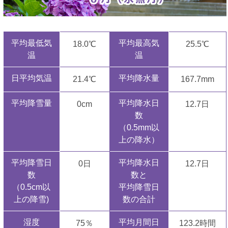
平均最低気
平均最高気
18.0℃
25.5℃
温
温
日平均気温
平均降水量
21.4℃
167.7mm
平均降雪量
平均降水日
0cm
12.7日
数
（0.5mm以
上の降水）
平均降雪日
平均降水日
0日
12.7日
数
数と
（0.5cm以
平均降雪日
上の降雪)
数の合計
湿度
平均月間日
75％
123.2時間