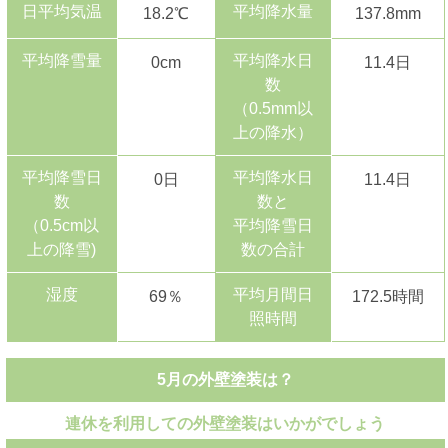
日平均気温
平均降水量
18.2℃
137.8mm
平均降雪量
平均降水日
0cm
11.4日
数
（0.5mm以
上の降水）
平均降雪日
平均降水日
0日
11.4日
数
数と
（0.5cm以
平均降雪日
上の降雪)
数の合計
湿度
平均月間日
69％
172.5時間
照時間
5月の外壁塗装は？
連休を利用しての外壁塗装はいかがでしょう