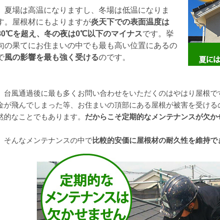
夏場は高温になりますし、冬場は低温になりま
す。屋根材にもよりますが
炎天下での表面温度は
80℃を超え、冬の夜は0℃以下のマイナス
です。挙
句の果てにお住まいの中でも最も高い位置にあるの
で
風の影響を最も強く受ける
のです。
台風通過後に最も多くお問い合わせをいただくのはやはり屋根で
金が飛んでしまった等、お住まいの頂部にある屋根が被害を受ける
然的なことでもあります。
だからこそ定期的なメンテナンスが欠か
そんなメンテナンスの中で
比較的安価に屋根材の耐久性を維持で