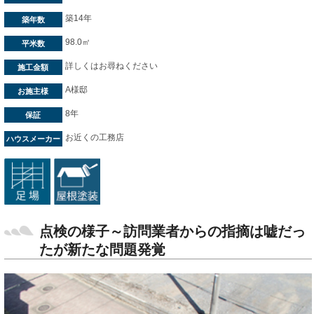
築14年
築年数
98.0㎡
平米数
詳しくはお尋ねください
施工金額
A様邸
お施主様
8年
保証
お近くの工務店
ハウスメーカー
点検の様子～訪問業者からの指摘は嘘だっ
たが新たな問題発覚