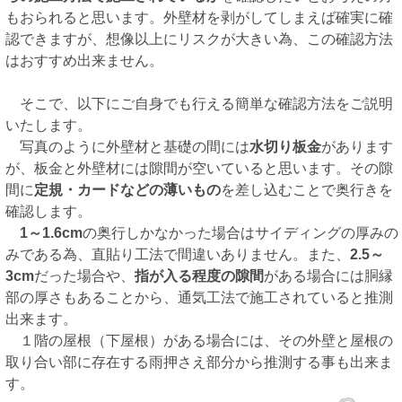
もおられると思います。外壁材を剥がしてしまえば確実に確
認できますが、想像以上にリスクが大きい為、この確認方法
はおすすめ出来ません。
そこで、以下にご自身でも行える簡単な確認方法をご説明
いたします。
写真のように外壁材と基礎の間には
水切り板金
があります
が、板金と外壁材には隙間が空いていると思います。その隙
間に
定規・カードなどの薄いもの
を差し込むことで奥行きを
確認します。
1～1.6cm
の奥行しかなかった場合はサイディングの厚みの
みである為、直貼り工法で間違いありません。また、
2.5～
3cm
だった場合や、
指が入る程度の隙間
がある場合には胴縁
部の厚さもあることから、通気工法で施工されていると推測
出来ます。
１階の屋根（下屋根）がある場合には、その外壁と屋根の
取り合い部に存在する雨押さえ部分から推測する事も出来ま
す。