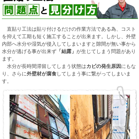
直貼り工法は貼り付けるだけの作業方法である為、コスト
を抑えて工期も短く施工することが出来ます。しかし、外壁
内部へ水分や湿気が侵入してしまいますと隙間が無い事から
水分が逃げる事が出来ず
「結露」
が生じてしまう問題があり
ます。
水分が長時間滞留してしまう状態は
カビの発生原因
にもな
り、さらに
外壁材が腐食
してしまう事に繋がってしまいま
す。