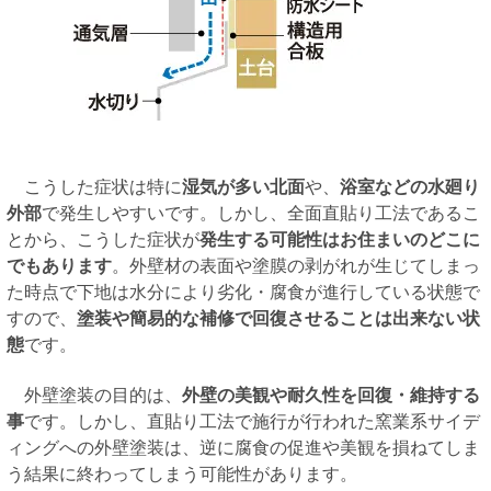
こうした症状は特に
湿気が多い北面
や、
浴室などの水廻り
外部
で発生しやすいです。しかし、全面直貼り工法であるこ
とから、こうした症状が
発生する可能性はお住まいのどこに
でもあります
。外壁材の表面や塗膜の剥がれが生じてしまっ
た時点で下地は水分により劣化・腐食が進行している状態で
すので、
塗装や簡易的な補修で回復させることは出来ない状
態
です。
外壁塗装の目的は、
外壁の美観や耐久性を回復・維持する
事
です。しかし、直貼り工法で施行が行われた窯業系サイデ
ィングへの外壁塗装は、逆に腐食の促進や美観を損ねてしま
う結果に終わってしまう可能性があります。