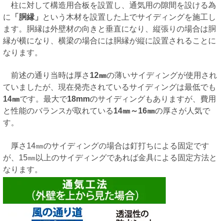
柱に対して構造用合板を設置し、通気用の隙間を設ける為
に
「胴縁」
という木材を設置した上でサイディングを施工し
ます。胴縁は外壁材の向きと垂直になり、縦張りの場合は胴
縁が横になり、横梁の場合には胴縁が縦に設置されることに
なります。
前述の通り当時は厚さ
12㎜
の薄いサイディングが使用され
ていましたが、現在発売されているサイディングは最低でも
14㎜
です。最大で
18mm
のサイディングもありますが、費用
と性能のバランスが取れている
14㎜～16㎜
の厚さが人気で
す。
厚さ14㎜のサイディングの場合は釘打ちによる固定です
が、15㎜以上のサイディングであれば金具による固定方法と
なります。