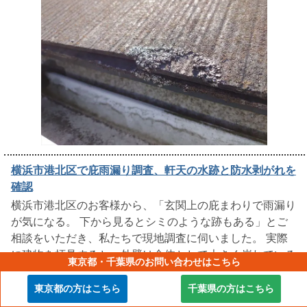
横浜市港北区で庇雨漏り調査、軒天の水跡と防水剥がれを
確認
横浜市港北区のお客様から、「玄関上の庇まわりで雨漏り
が気になる。 下から見るとシミのような跡もある」とご
相談をいただき、私たちで現地調査に伺いました。 実際
に建物を拝見すると、外壁は全体として大きく崩れている
東京都・千葉県のお問い合わせはこちら
印象ではありませんでしたが、庇まわり……
続きはこちら
東京都の方はこちら
千葉県の方はこちら