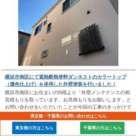
横浜市南区にて遮熱断熱塗料ダンネストのカラートップ
（濃色仕上げ）を使用した外壁塗装を行いました！
横浜市南区にお住まいのN様より「外壁メンテナンスの相
見積もりを取っています。お見積もりをお願いします」と
お問い合わせをいただいたことが今回の工事のきっかけで
した。 築年数は約20年。前回の塗装メンテナンスから10
東京都・千葉県のお問い合わせはこちら
年程経過し、外壁の汚れが気になる……
続きはこちら
東京都の方はこちら
千葉県の方はこちら