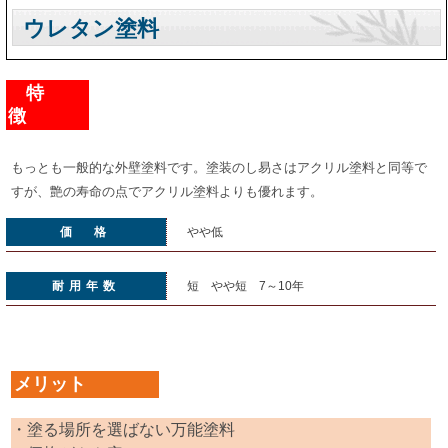
ウレタン塗料
特
徴
もっとも一般的な外壁塗料です。塗装のし易さはアクリル塗料と同等で
すが、艶の寿命の点でアクリル塗料よりも優れます。
価 格
やや低
耐用年数
短 やや短 7～10年
メリット
・塗る場所を選ばない万能塗料