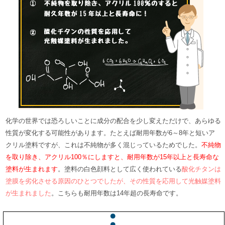
化学の世界では恐ろしいことに成分の配合を少し変えただけで、あらゆる
性質が変化する可能性があります。たとえば耐用年数が6～8年と短いア
クリル塗料ですが、これは不純物が多く混じっているためでした。
不純物
を取り除き、アクリル100％にしますと、耐用年数が15年以上と長寿命な
塗料が生まれます
。塗料の白色顔料として広く使われている
酸化チタンは
塗膜を劣化させる原因のひとつでしたが、その性質を応用して光触媒塗料
が生まれました
。こちらも耐用年数は14年超の長寿命です。