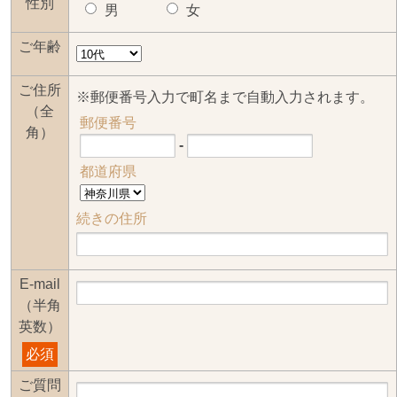
性別
男
女
ご年齢
ご住所
※郵便番号入力で町名まで自動入力されます。
（全
郵便番号
角）
-
都道府県
続きの住所
E-mail
（半角
英数）
必須
ご質問