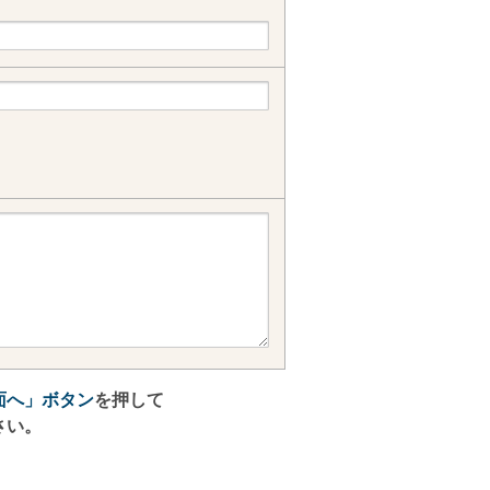
面へ」ボタン
を押して
さい。