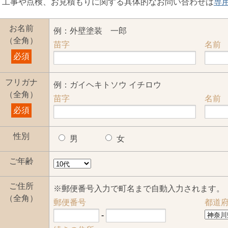
・工事や点検、お見積もりに関する具体的なお問い合わせは
専
お名前
例：外壁塗装 一郎
（全角）
苗字
名前
必須
フリガナ
例：ガイヘキトソウ イチロウ
（全角）
苗字
名前
必須
性別
男
女
ご年齢
ご住所
※郵便番号入力で町名まで自動入力されます。
（全角）
郵便番号
都道
-