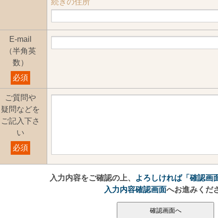
続きの住所
E-mail
（半角英
数）
必須
ご質問や
疑問などを
ご記入下さ
い
必須
入力内容をご確認の上、
よろしければ「確認画
入力内容確認画面
へお進みくだ