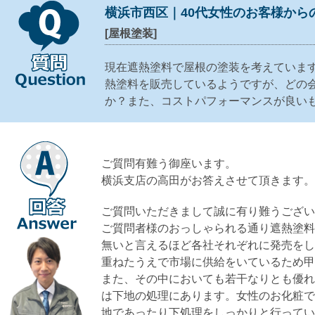
横浜市西区｜40代女性のお客様から
[屋根塗装]
現在遮熱塗料で屋根の塗装を考えていま
熱塗料を販売しているようですが、どの
か？また、コストパフォーマンスが良い
ご質問有難う御座います。
横浜支店の高田がお答えさせて頂きます
ご質問いただきまして誠に有り難うござ
ご質問者様のおっしゃられる通り遮熱塗
無いと言えるほど各社それぞれに発売を
重ねたうえで市場に供給をいているため
また、その中においても若干なりとも優
は下地の処理にあります。女性のお化粧
地であったり下処理をしっかりと行って