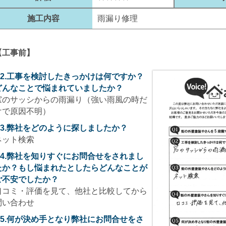
施工内容
雨漏り修理
【工事前】
Q2.工事を検討したきっかけは何ですか？
どんなことで悩まれていましたか？
窓のサッシからの雨漏り（強い雨風の時だ
けで原因不明）
Q3.弊社をどのように探しましたか？
ネット検索
Q4.弊社を知りすぐにお問合せをされまし
たか？もし悩まれたとしたらどんなことが
ご不安でしたか？
口コミ・評価を見て、他社と比較してから
問い合わせ
Q5.何が決め手となり弊社にお問合せをさ