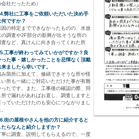
の会社だったため）
Q4.弊社に工事をご依頼いただいた決め手
は何ですか？
原因の特定までできなかったものの、水放
水の調査や2F部分の影興が出そうな所の
調査など、真けんに向き合ってくれた所
Q5.工事が終わってみていかがですか？良
かった事・嬉しかったことを忌憚なく頂戴
出来ましたら幸いです。
傷み箇所に加えて、修繕できそうな所や怪
しい所も一緒にご対応いただけた事が有難
かったです。また、工事後の確認の際、同
じ所で漏れがあればお直し、調査しますと
言っていただけたのも安心につながりまし
た。
Q6.街の屋根やさんを他の方に紹介すると
したらなんと紹介しますか？
丁寧に調査、説明してもらえるので、一度