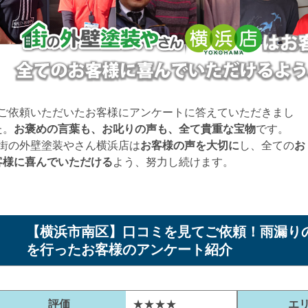
ご依頼いただいたお客様にアンケートに答えていただきまし
た。
お褒めの言葉も、お叱りの声も、全て貴重な宝物
です。
街の外壁塗装やさん横浜店は
お客様の声を大切に
し、全ての
お
客様に喜んでいただける
よう、努力し続けます。
【横浜市南区】口コミを見てご依頼！雨漏り
を行ったお客様のアンケート紹介
評価
★★★★
エ