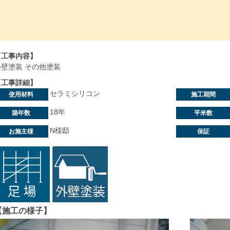
【工事内容】
外壁塗装 その他塗装
【工事詳細】
セラミシリコン
使用材料
施工期間
18年
築年数
平米数
N様邸
お施主様
保証
【施工の様子】