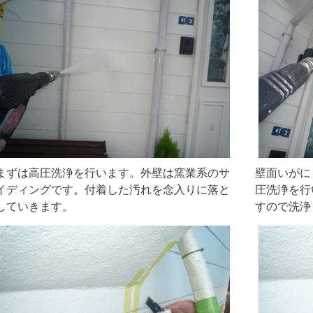
まずは高圧洗浄を行います。外壁は窯業系のサ
壁面いがに
イディングです。付着した汚れを念入りに落と
圧洗浄を行
していきます。
すので洗浄