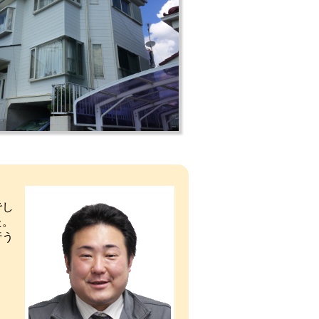
でし
た。
行う