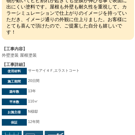
物が動いてヒビ割れが起きても塗膜が伸びる事で表面に
出にくい塗料です。屋根も外壁も耐久性を重視して、カ
ラーシミュレーションで仕上がりのイメージを持ってい
ただき、イメージ通りの外観に仕上りました。お客様に
とても喜んで頂けたので、ご提案した自分も嬉しいで
す！
【工事内容】
外壁塗装 屋根塗装
【工事詳細】
サーモアイ４Ｆ,エラストコート
使用材料
20日間
施工期間
13年
築年数
110㎡
平米数
N様邸
お施主様
12年間
保証