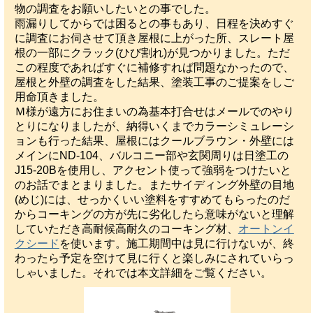
物の調査をお願いしたいとの事でした。
雨漏りしてからでは困るとの事もあり、日程を決めすぐ
に調査にお伺させて頂き屋根に上がった所、スレート屋
根の一部にクラック(ひび割れ)が見つかりました。ただ
この程度であればすぐに補修すれば問題なかったので、
屋根と外壁の調査をした結果、塗装工事のご提案をしご
用命頂きました。
Ｍ様が遠方にお住まいの為基本打合せはメールでのやり
とりになりましたが、納得いくまでカラーシミュレーシ
ョンも行った結果、屋根にはクールブラウン・外壁には
メインにND-104、バルコニー部や玄関周りは日塗工の
J15-20Bを使用し、アクセント使って強弱をつけたいと
のお話でまとまりました。またサイディング外壁の目地
(めじ)には、せっかくいい塗料をすすめてもらったのだ
からコーキングの方が先に劣化したら意味がないと理解
していただき高耐候高耐久のコーキング材、
オートンイ
クシード
を使います。施工期間中は見に行けないが、終
わったら予定を空けて見に行くと楽しみにされていらっ
しゃいました。それでは本文詳細をご覧ください。