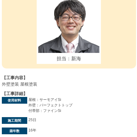
担当：新海
【工事内容】
外壁塗装 屋根塗装
【工事詳細】
屋根：サーモアイSi
使用材料
外壁：パーフェクトトップ
付帯部：ファインSi
25日
施工期間
16年
築年数