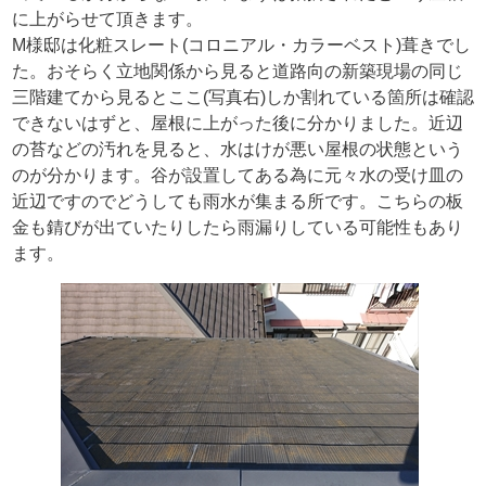
に上がらせて頂きます。
M様邸は化粧スレート(コロニアル・カラーベスト)葺きでし
た。おそらく立地関係から見ると道路向の新築現場の同じ
三階建てから見るとここ(写真右)しか割れている箇所は確認
できないはずと、屋根に上がった後に分かりました。近辺
の苔などの汚れを見ると、水はけが悪い屋根の状態という
のが分かります。谷が設置してある為に元々水の受け皿の
近辺ですのでどうしても雨水が集まる所です。こちらの板
金も錆びが出ていたりしたら雨漏りしている可能性もあり
ます。