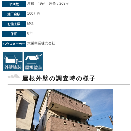
屋根：49㎡ 外壁：203㎡
平米数
160万円
施工金額
M様
お施主様
8年
保証
大栄興業株式会社
ハウスメーカー
屋根外壁の調査時の様子