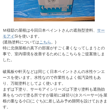
Ｍ様邸の屋根は今回日本ペイントさんの遮熱型塗料、
サー
モアイ
Siを使います。
(遮熱塗料については
こちら
。)
特に北側屋根の真下の部屋がすごく暑くなってしまうとの
事で、室内環境を改善するためにもこちらをご提案致しま
した。
破風板や軒天などは同じく日本ペイントさんの水性ケンエ
ースを使います。水性なので作業性もよく低汚染性もあ
り、万能塗料としてよく使います。
まずは下塗り、サーモアイシリーズは下塗り塗料も遮熱効
果をもつので塗る所ですが最初に縁切り(タスペーサー)を屋
根の重なる小口(こぐち)に差し込み予め隙間を設けておきま
す。