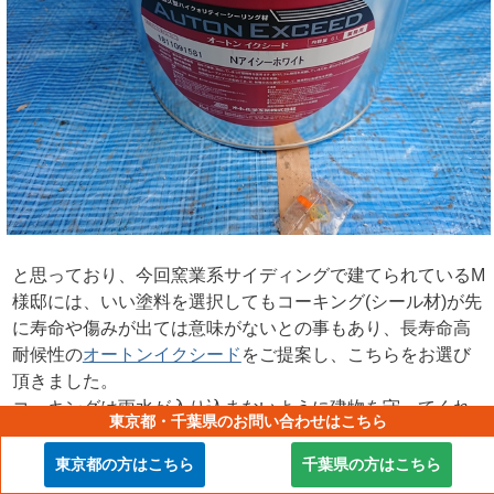
と思っており、今回窯業系サイディングで建てられているM
様邸には、いい塗料を選択してもコーキング(シール材)が先
に寿命や傷みが出ては意味がないとの事もあり、長寿命高
耐候性の
オートンイクシード
をご提案し、こちらをお選び
頂きました。
コーキングは雨水が入り込まないように建物を守ってくれ
東京都・千葉県のお問い合わせはこちら
る重要な箇所となります。縦の繋ぎ目の目地(めじ)は全て新
しくする「打ち替え」、サッシ回りや外壁の取合い部など
東京都の方はこちら
千葉県の方はこちら
は「増し打ち」を行います。