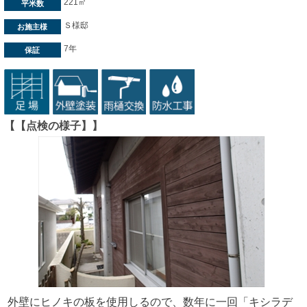
221㎡
平米数
Ｓ様邸
お施主様
7年
保証
【【点検の様子】】
外壁にヒノキの板を使用しるので、数年に一回「キシラデ