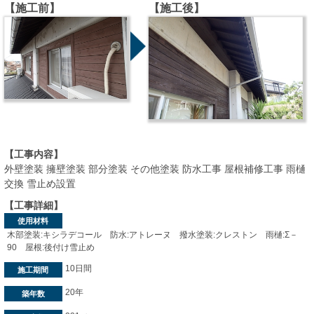
【施工前】
【施工後】
【工事内容】
外壁塗装 擁壁塗装 部分塗装 その他塗装 防水工事 屋根補修工事 雨樋
交換 雪止め設置
【工事詳細】
使用材料
木部塗装:キシラデコール 防水:アトレーヌ 撥水塗装:クレストン 雨樋:Σ－
90 屋根:後付け雪止め
10日間
施工期間
20年
築年数