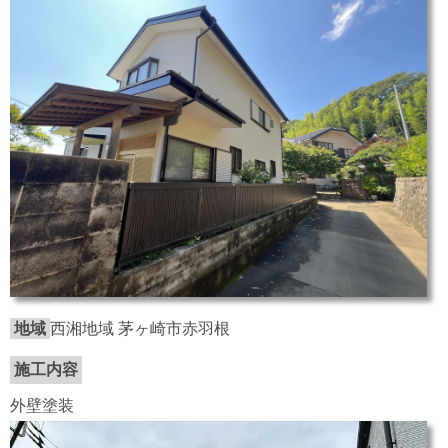
地域
西湘地域 茅ヶ崎市赤羽根
施工内容
外壁塗装