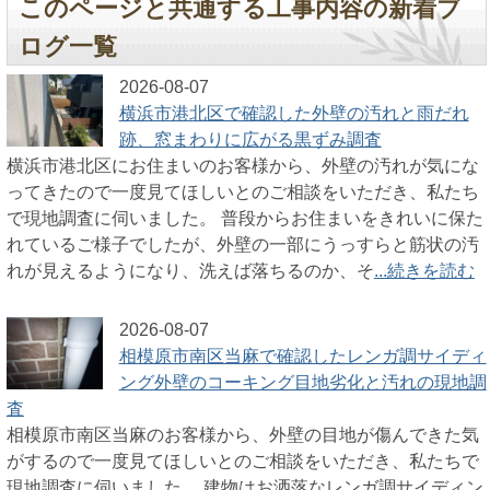
このページと共通する工事内容の新着ブ
ログ一覧
2026-08-07
横浜市港北区で確認した外壁の汚れと雨だれ
跡、窓まわりに広がる黒ずみ調査
横浜市港北区にお住まいのお客様から、外壁の汚れが気にな
ってきたので一度見てほしいとのご相談をいただき、私たち
で現地調査に伺いました。 普段からお住まいをきれいに保た
れているご様子でしたが、外壁の一部にうっすらと筋状の汚
れが見えるようになり、洗えば落ちるのか、そ
...続きを読む
2026-08-07
相模原市南区当麻で確認したレンガ調サイディ
ング外壁のコーキング目地劣化と汚れの現地調
査
相模原市南区当麻のお客様から、外壁の目地が傷んできた気
がするので一度見てほしいとのご相談をいただき、私たちで
現地調査に伺いました。 建物はお洒落なレンガ調サイディン