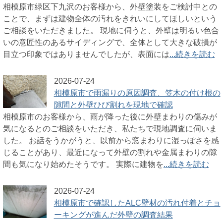
相模原市緑区下九沢のお客様から、外壁塗装をご検討中との
ことで、まずは建物全体の汚れをきれいにしてほしいという
ご相談をいただきました。 現地に伺うと、外壁は明るい色合
いの意匠性のあるサイディングで、全体として大きな破損が
目立つ印象ではありませんでしたが、表面には
...続きを読む
2026-07-24
相模原市で雨漏りの原因調査、笠木の付け根の
隙間と外壁ひび割れを現地で確認
相模原市のお客様から、雨が降った後に外壁まわりの傷みが
気になるとのご相談をいただき、私たちで現地調査に伺いま
した。 お話をうかがうと、以前から窓まわりに湿っぽさを感
じることがあり、最近になって外壁の割れや金属まわりの隙
間も気になり始めたそうです。 実際に建物を
...続きを読む
2026-07-24
相模原市で確認したALC壁材の汚れ付着とチョ
ーキングが進んだ外壁の調査結果