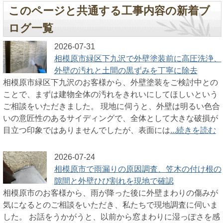
このページと共通する工事内容の新着ブ
ログ一覧
2026-07-31
相模原市緑区下九沢で外壁塗装前に高圧洗浄、
外壁の汚れと土間の黒ずみを丁寧に除去
相模原市緑区下九沢のお客様から、外壁塗装をご検討中との
ことで、まずは建物全体の汚れをきれいにしてほしいという
ご相談をいただきました。 現地に伺うと、外壁は明るい色合
いの意匠性のあるサイディングで、全体として大きな破損が
目立つ印象ではありませんでしたが、表面には
...続きを読む
2026-07-24
相模原市で雨漏りの原因調査、笠木の付け根の
隙間と外壁ひび割れを現地で確認
相模原市のお客様から、雨が降った後に外壁まわりの傷みが
気になるとのご相談をいただき、私たちで現地調査に伺いま
した。 お話をうかがうと、以前から窓まわりに湿っぽさを感