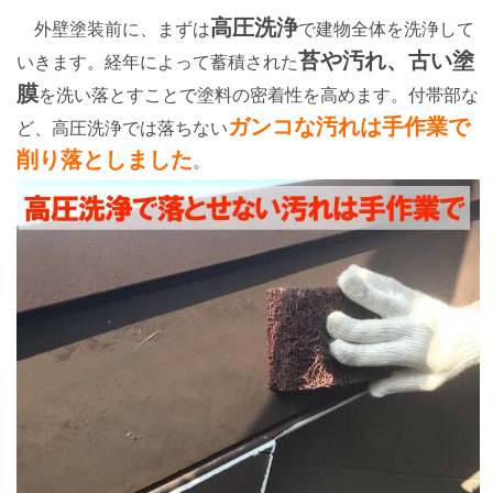
高圧洗浄
外壁塗装前に、まずは
で建物全体を洗浄して
苔や汚れ、古い塗
いきます。経年によって蓄積された
膜
を洗い落とすことで塗料の密着性を高めます。付帯部な
ガンコな汚れは手作業で
ど、高圧洗浄では落ちない
削り落としました
。