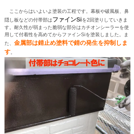
ここからはいよいよ塗装の工程です。幕板や破風板、鼻
ファインSi
隠し板などの付帯部は
を2回塗りしていきま
す。耐久性が弱まった脆弱な部分はカチオンシーラーを使
用して付着性を高めてからファインSiを塗装しました。ま
金属部は錆止め塗料で錆の発生を抑制しま
た、
す
。