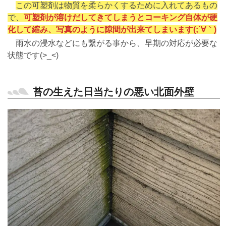
この可塑剤は物質を柔らかくするために入れてあるもの
で、
可塑剤が溶けだしてきてしまうとコーキング自体が硬
化して縮み、写真のように隙間が出来てしまいます(;´∀｀)
雨水の浸水などにも繋がる事から、早期の対応が必要な
状態です(>_<)
苔の生えた日当たりの悪い北面外壁