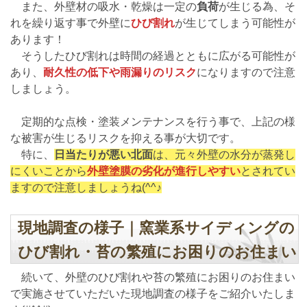
また、外壁材の吸水・乾燥は一定の
負荷
が生じる為、そ
れを繰り返す事で外壁に
ひび割れ
が生じてしまう可能性が
あります！
そうしたひび割れは時間の経過とともに広がる可能性が
あり、
耐久性の低下や雨漏りのリスク
になりますので注意
しましょう。
定期的な点検・塗装メンテナンスを行う事で、上記の様
な被害が生じるリスクを抑える事が大切です。
特に、
日当たりが悪い北面
は、元々外壁の水分が蒸発し
にくいことから
外壁塗膜の劣化が進行しやすい
とされてい
ますので注意しましょうね(^^♪
現地調査の様子｜窯業系サイディングの
ひび割れ・苔の繁殖にお困りのお住まい
続いて、外壁のひび割れや苔の繁殖にお困りのお住まい
で実施させていただいた現地調査の様子をご紹介いたしま