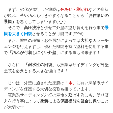
まず、劣化が進行した塗膜は
色あせ・剥がれ
などの症状
が現れ、苔や汚れも付きやすくなることから
「お住まいの
景観」
を悪くしてしまいます(>_<)
そこで、
高圧洗浄
と併せて外壁の塗り替えを行う事で
景
観を大きく回復
させることが可能です(#^^#)
また、塗料の種類・お色選びによっては
大胆なカラーチ
ェンジ
を行えますし、優れた機能を持つ塗料を使用する事
で
「汚れが付着しにくい外壁」
にする事も出来ます！
さらに、
「耐水性の回復」
も窯業系サイディングが外壁
塗装を必要とする大きな理由です！
じつは、外壁に施された塗膜は
「水」
に弱い窯業系サイ
ディングを保護する大切な役割も担っています。
窯業系サイディング外壁の寿命を延ばす為にも、塗り替
えを行う事によって
塗装による保護機能を健全に保つ
こと
が大切です！