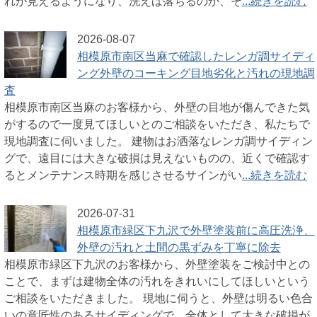
れが見えるようになり、洗えば落ちるのか、そ
...続きを読む
2026-08-07
相模原市南区当麻で確認したレンガ調サイディ
ング外壁のコーキング目地劣化と汚れの現地調
査
相模原市南区当麻のお客様から、外壁の目地が傷んできた気
がするので一度見てほしいとのご相談をいただき、私たちで
現地調査に伺いました。 建物はお洒落なレンガ調サイディン
グで、遠目には大きな破損は見えないものの、近くで確認す
るとメンテナンス時期を感じさせるサインがい
...続きを読む
2026-07-31
相模原市緑区下九沢で外壁塗装前に高圧洗浄、
外壁の汚れと土間の黒ずみを丁寧に除去
相模原市緑区下九沢のお客様から、外壁塗装をご検討中との
ことで、まずは建物全体の汚れをきれいにしてほしいという
ご相談をいただきました。 現地に伺うと、外壁は明るい色合
いの意匠性のあるサイディングで、全体として大きな破損が