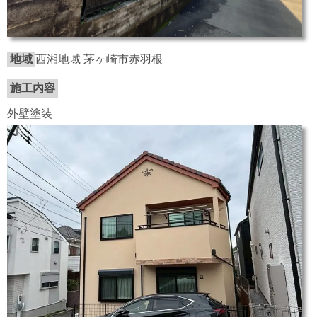
地域
西湘地域 茅ヶ崎市赤羽根
施工内容
外壁塗装