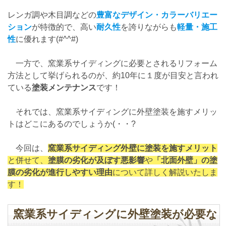
レンガ調や木目調などの
豊富なデザイン・カラーバリエー
ション
が特徴的で、高い
耐久性
を誇りながらも
軽量・施工
性
に優れます(#^^#)
一方で、窯業系サイディングに必要とされるリフォーム
方法として挙げられるのが、約10年に１度が目安と言われ
ている
塗装メンテナンス
です！
それでは、窯業系サイディングに外壁塗装を施すメリッ
トはどこにあるのでしょうか(・・?
今回は、
窯業系サイディング外壁に塗装を施すメリット
と併せて、
塗膜の劣化が及ぼす悪影響
や
「北面外壁」の塗
膜の劣化が進行しやすい理由
について詳しく解説いたしま
す！
窯業系サイディングに外壁塗装が必要な