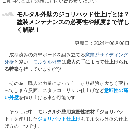
ご質問などはお気軽にお問い合わせください！
モルタル外壁のジョリパッド仕上げとは？
塗装メンテナンスの必要性や頻度まで詳し
く解説！
更新日：2024年08月08日
成型済みの外壁ボードを組み立てる
窯業系サイディング
外壁
と違い、
モルタル外壁
は
職人の手によって仕上げられ
る特徴
を持っています(^^)/
その為、職人の力量によって仕上がり品質が大きく変わ
ってしまう反面、スタッコ・リシン仕上げなど
意匠性の高
い外壁
を作り上げる事が可能です！
そうした中、モ
ルタル外壁用意匠性塗材「ジョリパッ
ト」
を使用した
ジョリパット仕上げ
もモルタル外壁の仕上
げ方の一つです。