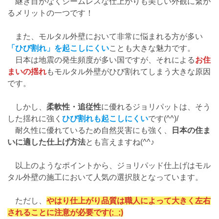
継ぎ目がなくシームレスな仕上がりも美しい外観に繋が
るメリットの一つです！
また、モルタル外壁において非常に悩まれる方が多い
「ひび割れ」を起こしにくい
ことも大きな魅力です。
日本は地震の発生頻度が多い国ですが、それによる
お住
まいの揺れ
もモルタル外壁がひび割れてしまう大きな原因
です。
しかし、
柔軟性・追従性
に優れるジョリパットは、そう
した揺れに強く
ひび割れも起こしにくい
です(^^)/
耐久性に優れているため自然災害にも強く、
日本の住ま
いに適した仕上げ方法
とも言えますね(^^♪
以上のようなポイントから、ジョリパッド仕上げはモル
タル外壁の施工において人気の選択肢となっています。
ただし、
やはり仕上がり品質は職人によって大きく左右
されることに注意が必要です(;_;)