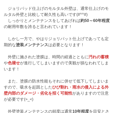
ジョリパッド仕上げのモルタル外壁は、通常仕上げのモ
ルタル外壁と比較して耐久性も高いです(#^^#)
しっかりとメンテナンスをしてあげれば
約50～60年程度
の耐用年数を誇ると言われています！
しかし一方で、やはりジョリパット仕上げであっても定
期的な
塗装メンテナンス
は必要となります！
外壁に施された塗膜は、時間の経過とともに
汚れの蓄積
や
色褪せ
が進行してしまいますので美観が損なわれてしま
います！
また、塗膜の防水性能もそれに併せて低下してしまいま
すので、吸水を起因とした
ひび割れ・雨水の侵入による外
壁内部のダメージ・劣化を招く可能性
がありますので注意
が必要です(>_<)
外壁塗装メンテナンスの頻度は通常
10年程度
を目安とさ