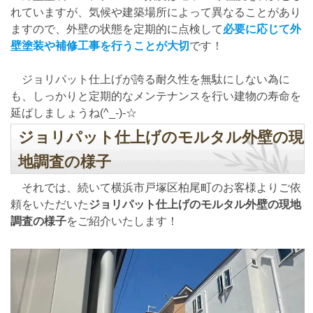
れていますが、気候や建築場所によって異なることがあり
ますので、外壁の状態を定期的に点検して
必要に応じて外
壁塗装や補修工事を行うことが大切
です！
ジョリパット仕上げが誇る耐久性を無駄にしない為に
も、しっかりと定期的なメンテナンスを行い建物の寿命を
延ばしましょうね(^_-)-☆
ジョリパット仕上げのモルタル外壁の現
地調査の様子
それでは、続いて横浜市戸塚区柏尾町のお客様よりご依
頼をいただいた
ジョリパット仕上げのモルタル外壁の現地
調査の様子
をご紹介いたします！