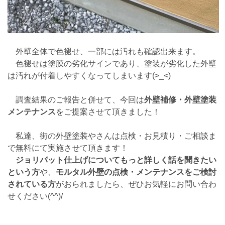
外壁全体で色褪せ、一部には汚れも確認出来ます。
色褪せは塗膜の劣化サインであり、塗装が劣化した外壁
は汚れが付着しやすくなってしまいます(>_<)
調査結果のご報告と併せて、今回は
外壁補修・外壁塗装
メンテナンス
をご提案させて頂きました！
私達、街の外壁塗装やさんは点検・お見積り・ご相談ま
で無料にて実施させて頂きます！
ジョリパット仕上げについてもっと詳しく話を聞きたい
という方
や、
モルタル外壁の点検・メンテナンスをご検討
されている方
がおられましたら、ぜひお気軽にお問い合わ
せください(^^)/