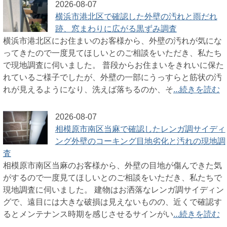
2026-08-07
横浜市港北区で確認した外壁の汚れと雨だれ
跡、窓まわりに広がる黒ずみ調査
横浜市港北区にお住まいのお客様から、外壁の汚れが気にな
ってきたので一度見てほしいとのご相談をいただき、私たち
で現地調査に伺いました。 普段からお住まいをきれいに保た
れているご様子でしたが、外壁の一部にうっすらと筋状の汚
れが見えるようになり、洗えば落ちるのか、そ
...続きを読む
2026-08-07
相模原市南区当麻で確認したレンガ調サイディ
ング外壁のコーキング目地劣化と汚れの現地調
査
相模原市南区当麻のお客様から、外壁の目地が傷んできた気
がするので一度見てほしいとのご相談をいただき、私たちで
現地調査に伺いました。 建物はお洒落なレンガ調サイディン
グで、遠目には大きな破損は見えないものの、近くで確認す
るとメンテナンス時期を感じさせるサインがい
...続きを読む