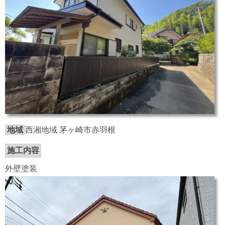
地域
西湘地域 茅ヶ崎市赤羽根
施工内容
外壁塗装