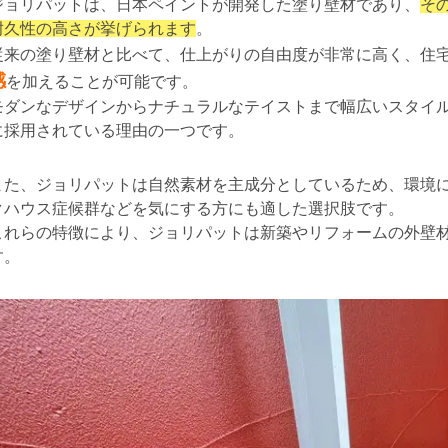
ジョリパットは、日本ペイントが開発した塗り壁材であり、
そ
耐久性の高さが挙げられます
。
従来の塗り壁材と比べて、仕上がりの自由度が非常に高く、住
感
を加えることが可能です。
モダンなデザインからナチュラルなテイストまで幅広いスタイ
に採用されている理由の一つです。
また、ジョリパットは自然素材を主成分としているため、環境
クハウス症候群などを気にする方にも適した選択肢です。
これらの特徴により、ジョリパットは新築やリフォームの外壁
す。