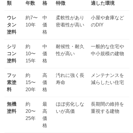
類
年数
格
特徴
適した環境
ウレ
約7〜
中
柔軟性があり
小屋や倉庫など
タン
10年
価
密着性が高い
のDIY
塗料
格
シリ
約
中
耐候性・耐久
一般的な住宅や
コン
10〜
価
性が高い
中小規模の建物
塗料
15年
格
フッ
約
高
汚れに強く長
メンテナンスを
素塗
15〜
価
寿命
減らしたい住宅
料
20年
格
無機
約
最
ほぼ劣化しな
長期間の維持を
塗料
20〜
高
いが高価
重視する建物
25年
価
格