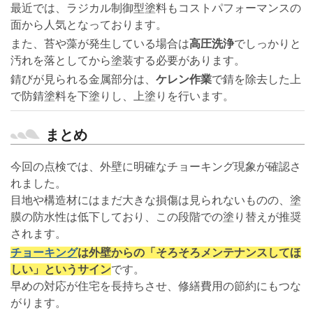
最近では、ラジカル制御型塗料もコストパフォーマンスの
面から人気となっております。
また、苔や藻が発生している場合は
高圧洗浄
でしっかりと
汚れを落としてから塗装する必要があります。
錆びが見られる金属部分は、
ケレン作業
で錆を除去した上
で防錆塗料を下塗りし、上塗りを行います。
まとめ
今回の点検では、外壁に明確なチョーキング現象が確認さ
れました。
目地や構造材にはまだ大きな損傷は見られないものの、塗
膜の防水性は低下しており、この段階での塗り替えが推奨
されます。
チョーキング
は外壁からの「そろそろメンテナンスしてほ
しい」というサイン
です。
早めの対応が住宅を長持ちさせ、修繕費用の節約にもつな
がります。