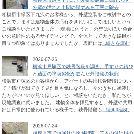
相模原市緑区下九沢で外壁塗装前に高圧洗浄、
外壁の汚れと土間の黒ずみを丁寧に除去
相模原市緑区下九沢のお客様から、外壁塗装をご検討中との
ことで、まずは建物全体の汚れをきれいにしてほしいという
ご相談をいただきました。 現地に伺うと、外壁は明るい色合
いの意匠性のあるサイディングで、全体として大きな破損が
目立つ印象ではありませんでしたが、表面には
...続きを読む
2026-07-26
横浜市戸塚区で鉄骨階段を調査、手すりの錆び
と踏面の塗膜劣化が進んだ外階段の状態
横浜市戸塚区のお客様から、アパートの共用鉄骨階段につい
て「錆びが出てきて見た目も気になるし、今のうちに塗装し
た方がいいのか見てほしい」とご相談をいただき、私たちが
現地調査に伺いました。 建物全体を拝見すると、外壁や共用
部は日常的に使われている様子で、鉄骨階段も
...続きを読む
2026-07-24
相模原市で雨漏りの原因調査、笠木の付け根の