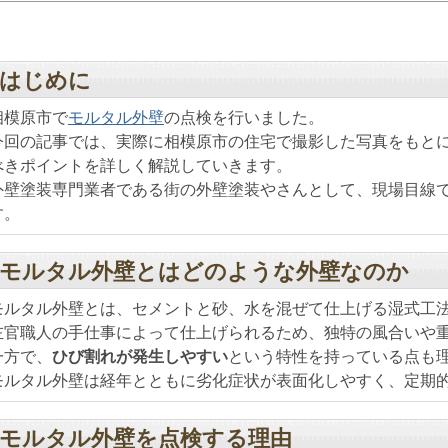
はじめに
相模原市で
モルタル外壁
の点検を行いました。
今回の記事では、実際に相模原市の住宅で撮影した写真をもと
べきポイントを詳しく解説していきます。
外壁塗装専門業者である街の外壁塗装やさんとして、現場目線
す。
モルタル外壁とはどのような外壁なのか
モルタル外壁とは、セメントと砂、水を混ぜて仕上げる湿式工
左官職人の手仕事によって仕上げられるため、独特の風合いや
一方で、
ひび割れが発生しやすい
という特性を持っている点も
モルタル外壁は経年とともに劣化症状が表面化しやすく、定期
モルタル外壁を点検する理由