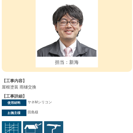
担当：新海
【工事内容】
屋根塗装 雨樋交換
【工事詳細】
ヤネMシリコン
使用材料
田島様
お施主様