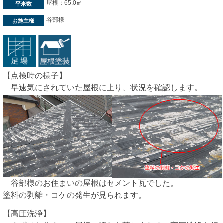
屋根：65.0㎡
平米数
谷部様
お施主様
【点検時の様子】
早速気にされていた屋根に上り、状況を確認します。
谷部様のお住まいの屋根はセメント瓦でした。
塗料の剥離・コケの発生が見られます。
【高圧洗浄】