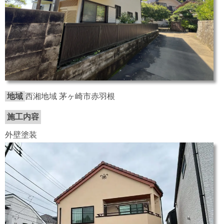
地域
西湘地域 茅ヶ崎市赤羽根
施工内容
外壁塗装