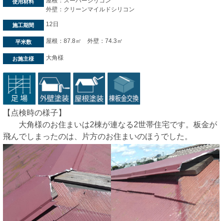
屋根：スーパーシリコン
使用材料
外壁：クリーンマイルドシリコン
12日
施工期間
屋根：87.8㎡ 外壁：74.3㎡
平米数
大角様
お施主様
【点検時の様子】
大角様のお住まいは2棟が連なる2世帯住宅です。板金が
飛んでしまったのは、片方のお住まいのほうでした。