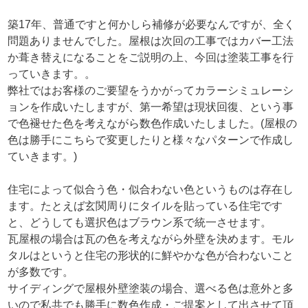
築17年、普通ですと何かしら補修が必要なんですが、全く
問題ありませんでした。屋根は次回の工事ではカバー工法
か葺き替えになることをご説明の上、今回は塗装工事を行
っていきます。。
弊社ではお客様のご要望をうかがってカラーシミュレーシ
ョンを作成いたしますが、第一希望は現状回復、という事
で色褪せた色を考えながら数色作成いたしました。(屋根の
色は勝手にこちらで変更したりと様々なパターンで作成し
ていきます。)
住宅によって似合う色・似合わない色というものは存在し
ます。たとえば玄関周りにタイルを貼っている住宅です
と、どうしても選択色はブラウン系で統一させます。
瓦屋根の場合は瓦の色を考えながら外壁を決めます。モル
タルはというと住宅の形状的に鮮やかな色が合わないこと
が多数です。
サイディングで屋根外壁塗装の場合、選べる色は意外と多
いので私共でも勝手に数色作成・ご提案として出させて頂