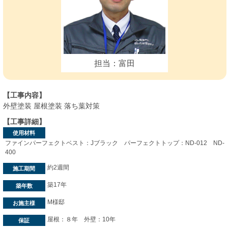
担当：富田
【工事内容】
外壁塗装 屋根塗装 落ち葉対策
【工事詳細】
使用材料
ファインパーフェクトベスト：Jブラック パーフェクトトップ：ND-012 ND-
400
約2週間
施工期間
築17年
築年数
M様邸
お施主様
屋根：８年 外壁：10年
保証