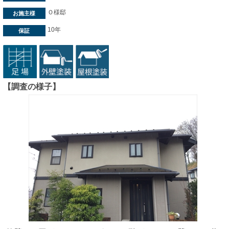
Ｏ様邸
お施主様
10年
保証
【調査の様子】