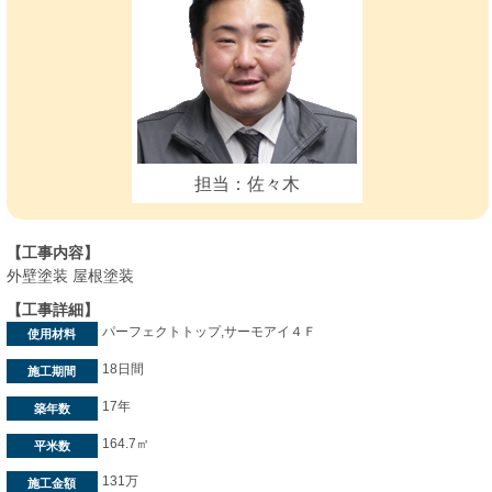
担当：佐々木
【工事内容】
外壁塗装 屋根塗装
【工事詳細】
パーフェクトトップ,サーモアイ４Ｆ
使用材料
18日間
施工期間
17年
築年数
164.7㎡
平米数
131万
施工金額