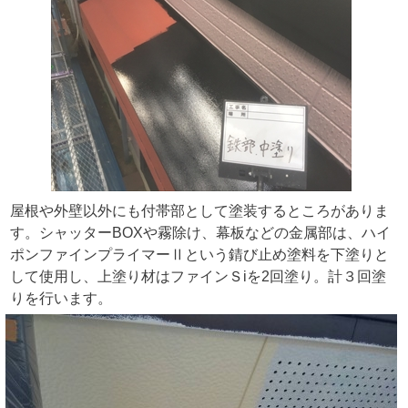
屋根や外壁以外にも付帯部として塗装するところがありま
す。シャッターBOXや霧除け、幕板などの金属部は、ハイ
ポンファインプライマーⅡという錆び止め塗料を下塗りと
して使用し、上塗り材はファインＳiを2回塗り。計３回塗
りを行います。