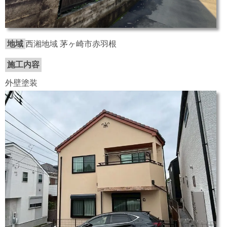
地域
西湘地域 茅ヶ崎市赤羽根
施工内容
外壁塗装