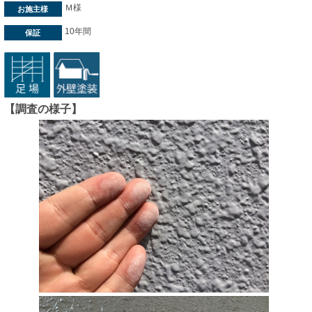
Ｍ様
お施主様
10年間
保証
【調査の様子】