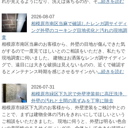
れが見えるようになり、洗えば落ちるのか、そ
...続きを読む
2026-08-07
相模原市南区当麻で確認したレンガ調サイディ
ング外壁のコーキング目地劣化と汚れの現地調
査
相模原市南区当麻のお客様から、外壁の目地が傷んできた気
がするので一度見てほしいとのご相談をいただき、私たちで
現地調査に伺いました。 建物はお洒落なレンガ調サイディン
グで、遠目には大きな破損は見えないものの、近くで確認す
るとメンテナンス時期を感じさせるサインがい
...続きを読む
2026-07-31
相模原市緑区下九沢で外壁塗装前に高圧洗浄、
外壁の汚れと土間の黒ずみを丁寧に除去
相模原市緑区下九沢のお客様から、外壁塗装をご検討中との
ことで、まずは建物全体の汚れをきれいにしてほしいという
ご相談をいただきました。 現地に伺うと、外壁は明るい色合