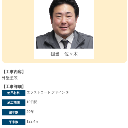
担当：佐々木
【工事内容】
外壁塗装
【工事詳細】
エラストコート,ファインＳi
使用材料
10日間
施工期間
20年
築年数
122.4㎡
平米数