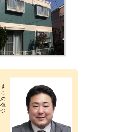
しま
るこ
根の
い色
ンジ