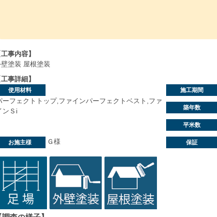
【工事内容】
外壁塗装 屋根塗装
【工事詳細】
使用材料
施工期間
パーフェクトトップ,ファインパーフェクトベスト,ファ
築年数
インＳi
平米数
Ｇ様
お施主様
保証