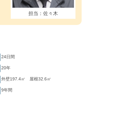
担当：佐々木
24日間
20年
外壁197.4㎡ 屋根32.6㎡
9年間