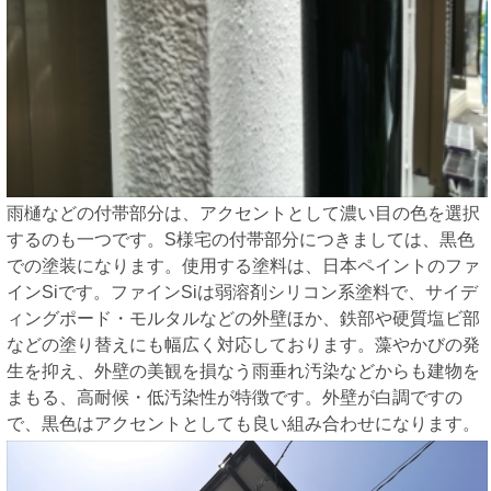
雨樋などの付帯部分は、アクセントとして濃い目の色を選択
するのも一つです。S様宅の付帯部分につきましては、黒色
での塗装になります。使用する塗料は、日本ペイントのファ
インSiです。ファインSiは弱溶剤シリコン系塗料で、サイデ
ィングポード・モルタルなどの外壁ほか、鉄部や硬質塩ビ部
などの塗り替えにも幅広く対応しております。藻やかびの発
生を抑え、外壁の美観を損なう雨垂れ汚染などからも建物を
まもる、高耐候・低汚染性が特徴です。外壁が白調ですの
で、黒色はアクセントとしても良い組み合わせになります。