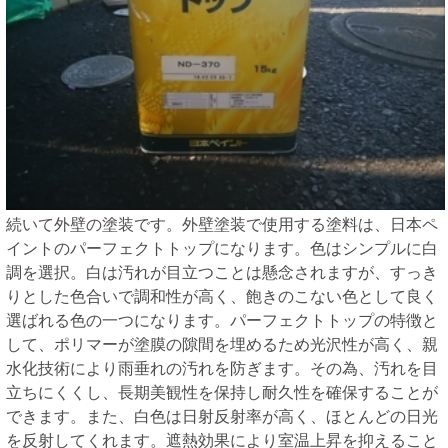
続いて外壁の塗装です。外壁塗装で使用する塗料は、日本ペ
イントのパーフェクトトップになります。色はシンプルに白
調を選択。白は汚れが目立つことは懸念されますが、すっき
りとした色合いで調和性が高く、飽きのこない色として良く
選ばれる色の一つになります。パーフェクトトップの特徴と
して、ポリマーが塗膜の隙間を埋めるため光沢性が高く、親
水化技術により雨垂れの汚れを防ぎます。その為、汚れを目
立ちにくくし、長期美観性を保持し耐久性を確保することが
できます。また、白色は日射反射率が高く、ほとんどの日光
を反射してくれます。遮熱効果により室温上昇を抑えること