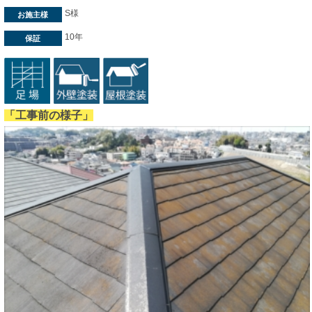
S様
お施主様
10年
保証
「工事前の様子」