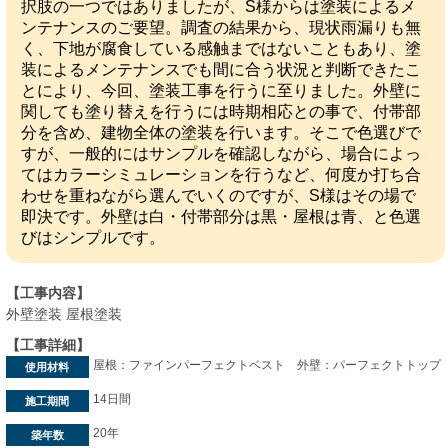
択肢の一つではありましたが、S様からは塗装によるメ
ンテナンスのご要望。調査の結果から、現状雨漏りも無
く、下地が腐食している感触まではないこともあり、塗
装によるメンテナンスでも間に合う状況と判断できたこ
とにより、今回、塗装工事を行うに至りました。外壁に
関しても塗り替えを行うには時期相応との事で、付帯部
分を含め、建物全体の塗装を行います。そこで色選びで
すが、一般的にはサンプルを確認しながら、場合によっ
てはカラーシミュレーションを行うなど、何度か打ち合
わせを重ねながら選んでいくのですが、S様はその場で
即決です。外壁は白・付帯部分は黒・屋根は青、と色選
びはシンプルです。
【工事内容】
外壁塗装 屋根塗装
【工事詳細】
屋根：ファインパーフェクトベスト 外壁：パーフェクトトップ
使用材料
14日間
施工期間
20年
築年数