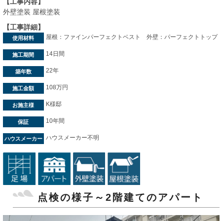
【工事内容】
外壁塗装 屋根塗装
【工事詳細】
屋根：ファインパーフェクトベスト 外壁：パーフェクトトップ
使用材料
14日間
施工期間
22年
築年数
108万円
施工金額
K様邸
お施主様
10年間
保証
ハウスメーカー不明
ハウスメーカー
点検の様子～2階建てのアパート