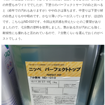
の外壁もホワイトででしたが、下塗りのパーフェクトサーフの白と比べる
と（経年での汚れもありますが）やや白さは落ちます。
中塗りは下塗り材
の白色よりもやや暗めです。かなり
薄いグレーが入っていますが、ほぼ白
です。
こちらはND-010です。今回は光沢感を抑えたいとのご要望があり
ましたので、七分艶の塗料を使用しました。
艶がある方が汚れにも強く、
耐候性にも優れると言われているので、７分艶くらいを選んでおくのがベ
ストでしょう。