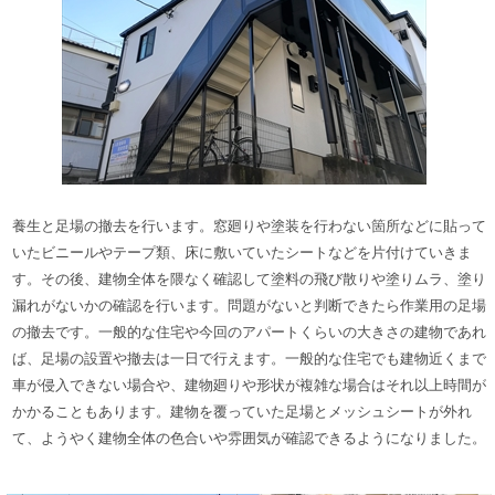
養生と足場の撤去を行います。
窓廻りや塗装を行わない箇所などに貼って
いたビニールやテープ類、床に敷いていたシートなどを片付けていきま
す。
その後、建物全体を隈なく確認して塗料の飛び散りや塗りムラ、塗り
漏れがないかの確認を行います。
問題がないと判断できたら作業用の足場
の撤去です。一般的な住宅や今回のアパートくらいの大きさの建物であれ
ば、足場の設置や撤去は一日で行えます。
一般的な住宅でも建物近くまで
車が侵入できない場合や、建物廻りや形状が複雑な場合はそれ以上時間が
かかることもあります。
建物を覆っていた足場とメッシュシートが外れ
て、ようやく建物全体の色合いや雰囲気が確認できるようになりました。