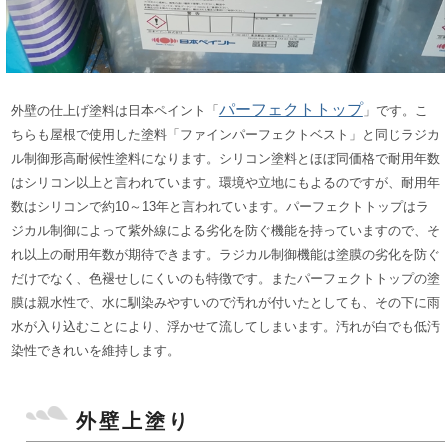
パーフェクトトップ
外壁の仕上げ塗料は日本ペイント「
」です。
こ
ちらも屋根で使用した塗料「ファインパーフェクトベスト」と同じラジカ
ル制御形高耐候性塗料になります。
シリコン塗料とほぼ同価格で耐用年数
はシリコン以上と言われています。
環境や立地にもよるのですが、耐用年
数はシリコンで約10～13年と言われています。パーフェクトトップはラ
ジカル制御によって紫外線による劣化を防ぐ機能を持っていますので、そ
れ以上の耐用年数が期待できます。
ラジカル制御機能は塗膜の劣化を防ぐ
だけでなく、色褪せしにくいのも特徴です。
またパーフェクトトップの塗
膜は親水性で、水に馴染みやすいので汚れが付いたとしても、その下に雨
水が入り込むことにより、浮かせて流してしまいます。
汚れが白でも低汚
染性できれいを維持します。
外壁上塗り