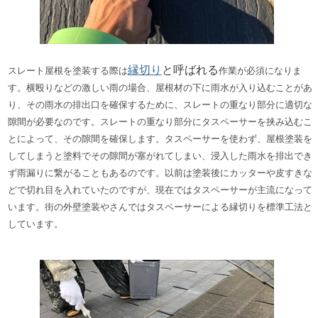
縁切り
と呼ばれる
スレート
屋根を塗装する際は
作業が必須になりま
す。
横殴りなどの激しい雨の場合、
屋根材の下に雨水が入り込むことがあ
り、
その雨水の排出口を確保するために、スレートの重なり部分に適切な
隙間が必要なのです。
スレートの重なり部分に
タスペーサー
を挟み込むこ
とによって、その隙間を確保します。
タスペーサーを使わず、
屋根塗装を
してしまうと塗料でその隙間が塞がれてしまい、浸入した雨水を排出でき
ず雨漏りに繋がることもあるのです。
以前は塗装後にカッターや皮すきな
どで切れ目を入れていたのですが、現在ではタスペーサーが主流になって
います。
街の外壁塗装やさんではタスペーサーによる縁切りを標準工法と
しています。