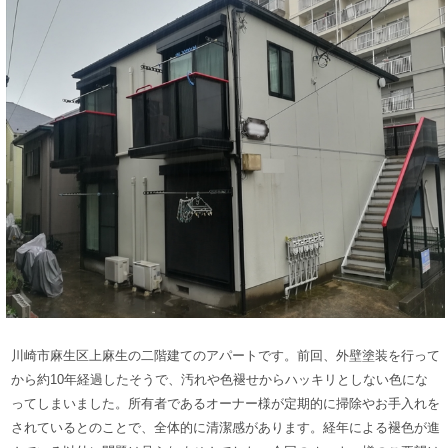
川崎市麻生区上麻生
の二階建てのアパートです。
前回、
外壁
塗装を行って
から約10年経過したそうで、
汚れや色褪せからハッキリとしない色にな
ってしまいました。
所有者であるオーナー様が定期的に掃除やお手入れを
されているとのことで、
全体的に清潔感があります。経年による褪色が進