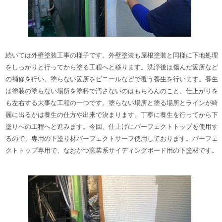
続いては外壁塗装工事の様子です。外壁塗装も屋根塗装と同様に下地処理
をしっかりと行ってから塗る工程へと移ります。
洗浄後は傷んだ箇所など
の補修を行い、塗らない箇所をビニールなどで覆う養生を行います。
養生
は塗装の塗らない場所を塗料で汚さないのはもちろんのこと、仕上がりを
も左右する大事な工程の一つです。塗らない場所と塗る場所とラインが綺
麗に出るかは養生の仕方や出来で決まります。
丁寧に養生を行ってから下
塗りへの工程へと進みます。
今回、仕上げにパーフェクトトップを使用す
るので、専用の下塗り材パーフェクトサーフ使用しております。
パーフェ
クトトップ専用で、なおかつ
窯業系サイディングボード用の下塗材です。