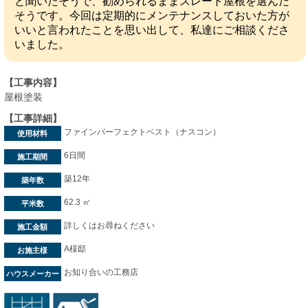
と聞いたそうで、勧められるままスレート屋根を選んだ
そうです。今回は定期的にメンテナンスしておいた方が
いいと言われたことを思い出して、私達にご相談くださ
いました。
【工事内容】
屋根塗装
【工事詳細】
ファインパーフェクトベスト（ナスコン）
使用材料
6日間
施工期間
築12年
築年数
62.3 ㎡
平米数
詳しくはお尋ねください
施工金額
A様邸
お施主様
お知り合いの工務店
ハウスメーカー