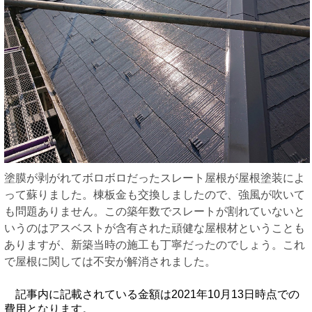
塗膜が剥がれてボロボロだったスレート屋根が屋根塗装によ
って蘇りました。棟板金も交換しましたので、強風が吹いて
も問題ありません。この築年数でスレートが割れていないと
いうのはアスベストが含有された頑健な屋根材ということも
ありますが、新築当時の施工も丁寧だったのでしょう。これ
で屋根に関しては不安が解消されました。
記事内に記載されている金額は2021年10月13日時点での
費用となります。