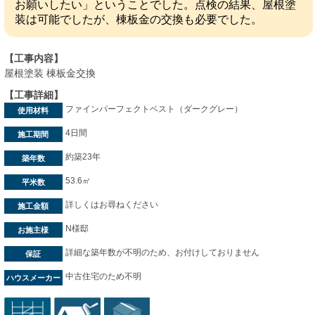
お願いしたい」ということでした。点検の結果、屋根塗
装は可能でしたが、棟板金の交換も必要でした。
【工事内容】
屋根塗装 棟板金交換
【工事詳細】
ファインパーフェクトベスト（ダークグレー）
使用材料
4日間
施工期間
約築23年
築年数
53.6㎡
平米数
詳しくはお尋ねください
施工金額
N様邸
お施主様
詳細な築年数が不明のため、お付けしておりません
保証
中古住宅のため不明
ハウスメーカー