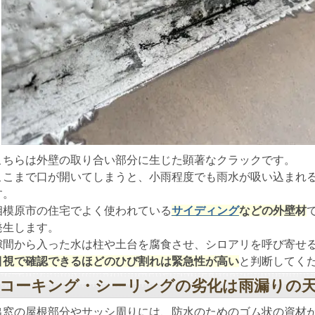
こちらは外壁の取り合い部分に生じた顕著なクラックです。
ここまで口が開いてしまうと、小雨程度でも雨水が吸い込まれ
す。
相模原市の住宅でよく使われている
サイディング
などの外壁材
発生します。
隙間から入った水は柱や土台を腐食させ、シロアリを呼び寄せ
目視で確認できるほどのひび割れは緊急性が高い
と判断してく
コーキング・シーリングの劣化は雨漏りの
出窓の屋根部分やサッシ周りには、防水のためのゴム状の資材