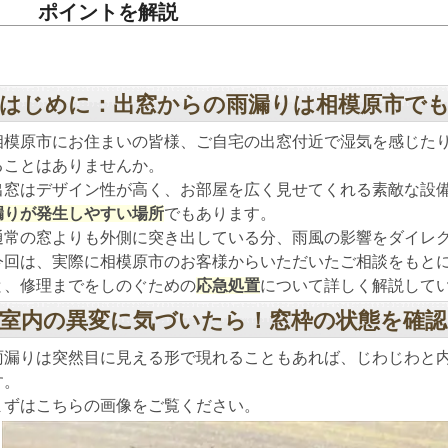
ポイントを解説
はじめに：出窓からの雨漏りは相模原市で
相模原市にお住まいの皆様、ご自宅の出窓付近で湿気を感じた
ることはありませんか。
出窓はデザイン性が高く、お部屋を広く見せてくれる素敵な設
漏りが発生しやすい場所
でもあります。
通常の窓よりも外側に突き出している分、雨風の影響をダイレ
今回は、実際に相模原市のお客様からいただいたご相談をもと
と、修理までをしのぐための
応急処置
について詳しく解説して
室内の異変に気づいたら！窓枠の状態を確
雨漏りは突然目に見える形で現れることもあれば、じわじわと
す。
まずはこちらの画像をご覧ください。