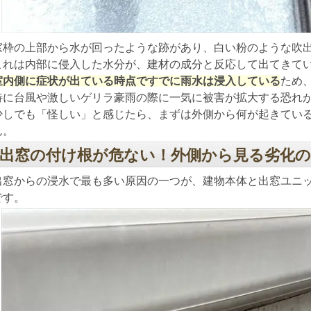
窓枠の上部から水が回ったような跡があり、白い粉のような吹
これは内部に侵入した水分が、建材の成分と反応して出てきて
室内側に症状が出ている時点ですでに雨水は浸入している
ため
特に台風や激しいゲリラ豪雨の際に一気に被害が拡大する恐れ
少しでも「怪しい」と感じたら、まずは外側から何が起きてい
ん。
出窓の付け根が危ない！外側から見る劣化
出窓からの浸水で最も多い原因の一つが、建物本体と出窓ユニ
です。