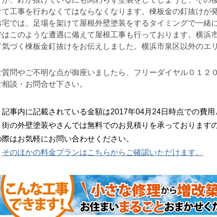
けて工事を行わなくてはならなくなります。棟板金の釘抜けが
お宅では、足場を架けて屋根外壁塗装をするタイミングで一緒
ではこのような遭遇に備えて屋根工事も行っております。横浜
て気づく棟板金釘抜けをお伝えしました。横浜市泉区以外のエ
ご質問やご不明な点が御座いましたら、フリーダイヤル０１２
ご相談・お問合せ下さい。
記事内に記載されている金額は2017年04月24日時点での費
街の外壁塗装やさんでは無料でのお見積りを承っておりますの
の際はお気軽にお問い合わせください。
そのほかの料金プランはこちらからご確認いただけます。