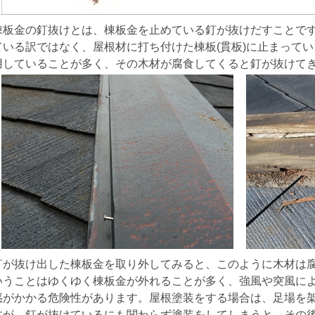
棟板金の釘抜けとは、棟板金を止めている釘が抜けだすことで
ている訳ではなく、屋根材に打ち付けた棟板(貫板)に止まって
用していることが多く、その木材が腐食してくると釘が抜けて
釘が抜け出した棟板金を取り外してみると、このように木材は
いうことはゆくゆく棟板金が外れることが多く、強風や突風に
惑がかかる危険性があります。屋根塗装をする場合は、足場を
すが、釘が抜けているにも関わらず塗装をしてしまうと、その