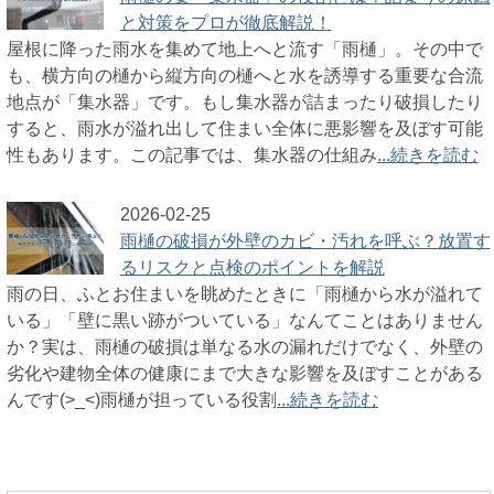
と対策をプロが徹底解説！
屋根に降った雨水を集めて地上へと流す「雨樋」。その中で
も、横方向の樋から縦方向の樋へと水を誘導する重要な合流
地点が「集水器」です。もし集水器が詰まったり破損したり
すると、雨水が溢れ出して住まい全体に悪影響を及ぼす可能
性もあります。この記事では、集水器の仕組み
...続きを読む
2026-02-25
雨樋の破損が外壁のカビ・汚れを呼ぶ？放置す
るリスクと点検のポイントを解説
雨の日、ふとお住まいを眺めたときに「雨樋から水が溢れて
いる」「壁に黒い跡がついている」なんてことはありません
か？実は、雨樋の破損は単なる水の漏れだけでなく、外壁の
劣化や建物全体の健康にまで大きな影響を及ぼすことがある
んです(>_<)雨樋が担っている役割
...続きを読む