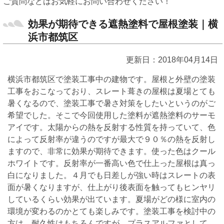
ご質問などはお気軽にお問い合わせください！
効果が期待できる遮熱塗料で屋根塗装｜横
浜市都筑区
更新日：2018年04月14日
横浜市都筑区で塗装工事中の建物です。屋根と外壁の塗装
工事をおこなっており、スレート葺きの屋根は夏場とても
暑くなるので、塗装工事で暑さ対策をしたいというのがご
希望でした。そこで今回使用した塗料が遮熱塗料のサーモ
アイです。太陽からの熱を反射する性質を持っていて、色
によって反射率が違うのですが最大で９０％の熱を反射し
ますので、非常に効果が期待できます。使った色はクール
ホワイトです。反射率が一番高い色で仕上った屋根は真っ
白になりました。４月でも日差しが強い時はスレートの表
面が暑くなりますが、仕上がり後表面を触ってもヒンヤリ
しているくらい効果が出ています。夏場がどの様に室内の
環境が変わるのかとても楽しみです。塗装工事を検討中の
方は、耐久性はもちろんですが、プラスアルファとして