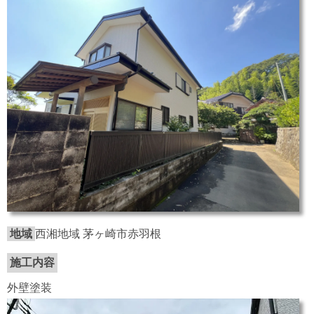
地域
西湘地域 茅ヶ崎市赤羽根
施工内容
外壁塗装