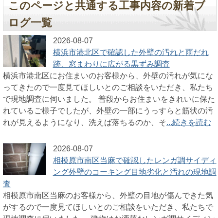
このページと共通する工事内容の新着ブ
ログ一覧
2026-08-07
横浜市港北区で確認した外壁の汚れと雨だれ
跡、窓まわりに広がる黒ずみ調査
横浜市港北区にお住まいのお客様から、外壁の汚れが気にな
ってきたので一度見てほしいとのご相談をいただき、私たち
で現地調査に伺いました。 普段からお住まいをきれいに保た
れているご様子でしたが、外壁の一部にうっすらと筋状の汚
れが見えるようになり、洗えば落ちるのか、そ
...続きを読む
2026-08-07
相模原市南区当麻で確認したレンガ調サイディ
ング外壁のコーキング目地劣化と汚れの現地調
査
相模原市南区当麻のお客様から、外壁の目地が傷んできた気
がするので一度見てほしいとのご相談をいただき、私たちで