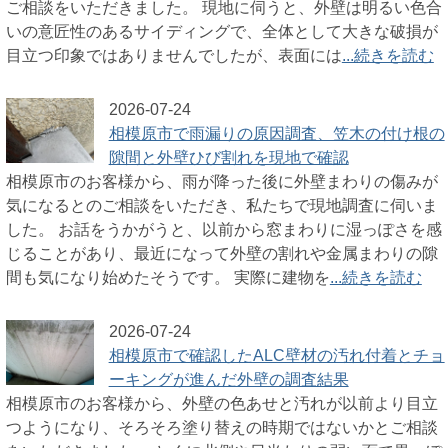
ご相談をいただきました。 現地に伺うと、外壁は明るい色合
いの意匠性のあるサイディングで、全体として大きな破損が
目立つ印象ではありませんでしたが、表面には
...続きを読む
2026-07-24
相模原市で雨漏りの原因調査、笠木の付け根の
隙間と外壁ひび割れを現地で確認
相模原市のお客様から、雨が降った後に外壁まわりの傷みが
気になるとのご相談をいただき、私たちで現地調査に伺いま
した。 お話をうかがうと、以前から窓まわりに湿っぽさを感
じることがあり、最近になって外壁の割れや金属まわりの隙
間も気になり始めたそうです。 実際に建物を
...続きを読む
2026-07-24
相模原市で確認したALC壁材の汚れ付着とチョ
ーキングが進んだ外壁の調査結果
相模原市のお客様から、外壁の色あせと汚れが以前より目立
つようになり、そろそろ塗り替えの時期ではないかとご相談