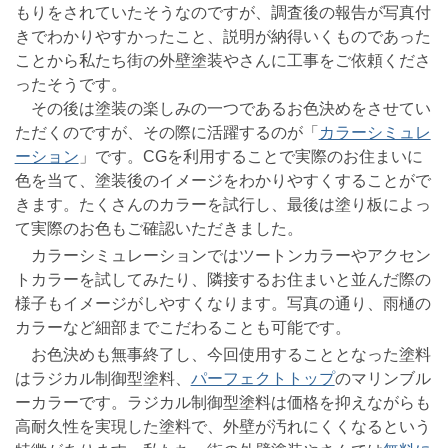
もりをされていたそうなのですが、調査後の報告が写真付
きでわかりやすかったこと、説明が納得いくものであった
ことから私たち街の外壁塗装やさんに工事をご依頼くださ
ったそうです。
その後は塗装の楽しみの一つであるお色決めをさせてい
ただくのですが、その際に活躍するのが「
カラーシミュレ
ーション
」です。CGを利用することで実際のお住まいに
色を当て、塗装後のイメージをわかりやすくすることがで
きます。たくさんのカラーを試行し、最後は塗り板によっ
て実際のお色もご確認いただきました。
カラーシミュレーションではツートンカラーやアクセン
トカラーを試してみたり、隣接するお住まいと並んだ際の
様子もイメージがしやすくなります。写真の通り、雨樋の
カラーなど細部までこだわることも可能です。
お色決めも無事終了し、今回使用することとなった塗料
はラジカル制御型塗料、
パーフェクトトップ
のマリンブル
ーカラーです。ラジカル制御型塗料は価格を抑えながらも
高耐久性を実現した塗料で、外壁が汚れにくくなるという