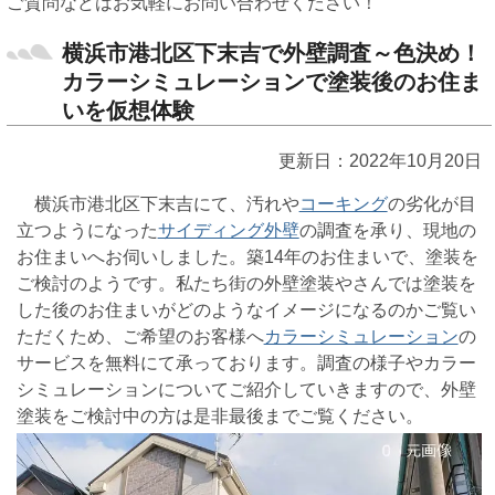
ご質問などはお気軽にお問い合わせください！
横浜市港北区下末吉で外壁調査～色決め！
カラーシミュレーションで塗装後のお住ま
いを仮想体験
更新日：2022年10月20日
横浜市港北区下末吉にて、汚れや
コーキング
の劣化が目
立つようになった
サイディング外壁
の調査を承り、現地の
お住まいへお伺いしました。築14年のお住まいで、塗装を
ご検討のようです。私たち街の外壁塗装やさんでは塗装を
した後のお住まいがどのようなイメージになるのかご覧い
ただくため、ご希望のお客様へ
カラーシミュレーション
の
サービスを無料にて承っております。調査の様子やカラー
シミュレーションについてご紹介していきますので、外壁
塗装をご検討中の方は是非最後までご覧ください。