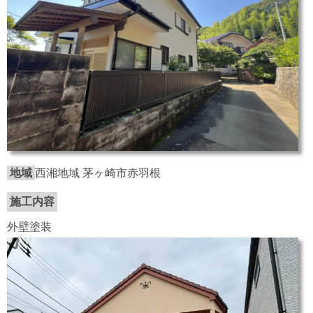
地域
西湘地域 茅ヶ崎市赤羽根
施工内容
外壁塗装