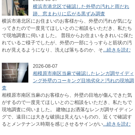
横浜市港北区で確認した外壁の汚れと雨だれ
跡、窓まわりに広がる黒ずみ調査
横浜市港北区にお住まいのお客様から、外壁の汚れが気にな
ってきたので一度見てほしいとのご相談をいただき、私たち
で現地調査に伺いました。 普段からお住まいをきれいに保た
れているご様子でしたが、外壁の一部にうっすらと筋状の汚
れが見えるようになり、洗えば落ちるのか、そ
...続きを読む
2026-08-07
相模原市南区当麻で確認したレンガ調サイディ
ング外壁のコーキング目地劣化と汚れの現地調
査
相模原市南区当麻のお客様から、外壁の目地が傷んできた気
がするので一度見てほしいとのご相談をいただき、私たちで
現地調査に伺いました。 建物はお洒落なレンガ調サイディン
グで、遠目には大きな破損は見えないものの、近くで確認す
るとメンテナンス時期を感じさせるサインがい
...続きを読む