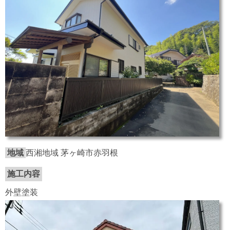
地域
西湘地域 茅ヶ崎市赤羽根
施工内容
外壁塗装