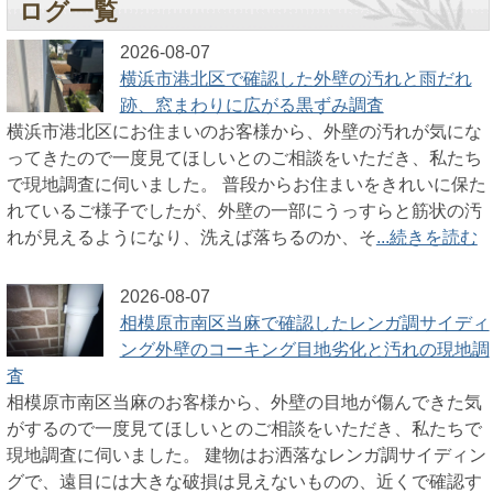
ログ一覧
2026-08-07
横浜市港北区で確認した外壁の汚れと雨だれ
跡、窓まわりに広がる黒ずみ調査
横浜市港北区にお住まいのお客様から、外壁の汚れが気にな
ってきたので一度見てほしいとのご相談をいただき、私たち
で現地調査に伺いました。 普段からお住まいをきれいに保た
れているご様子でしたが、外壁の一部にうっすらと筋状の汚
れが見えるようになり、洗えば落ちるのか、そ
...続きを読む
2026-08-07
相模原市南区当麻で確認したレンガ調サイディ
ング外壁のコーキング目地劣化と汚れの現地調
査
相模原市南区当麻のお客様から、外壁の目地が傷んできた気
がするので一度見てほしいとのご相談をいただき、私たちで
現地調査に伺いました。 建物はお洒落なレンガ調サイディン
グで、遠目には大きな破損は見えないものの、近くで確認す