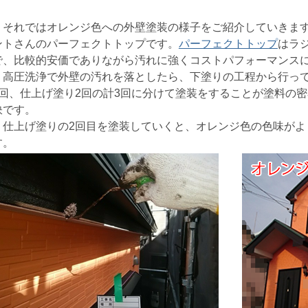
それではオレンジ色への外壁塗装の様子をご紹介していきま
ントさんのパーフェクトトップです。
パーフェクトトップ
はラ
で、比較的安価でありながら汚れに強くコストパフォーマンス
高圧洗浄で外壁の汚れを落としたら、下塗りの工程から行って
1回、仕上げ塗り2回の計3回に分けて塗装をすることが塗料の
訣です。
仕上げ塗りの2回目を塗装していくと、オレンジ色の色味がよ
す。