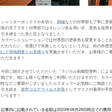
シャッターボックスや水切り、
雨樋
などの付帯部も丁寧に塗
塗装の完了です！付帯部ではオレンジ色を用いず、黒色を採用
り引き締まった見た目となりました！
カラーシミュレーションでは付帯部の塗装色も変更することが
こだわりたい、色選びで失敗したくないという方は、街の外壁
料にて現地調査とお見積り
を実施させていただき、お客様のご
いただきます！
今回ご紹介させていただたいた「ラジカル制御型塗料」による外壁
可能です。他にも様々な塗料をご利用いただけますので、カラ
能性などご要望がございましたらスタッフへお気軽にご相談く
＊引き続き、
新型コロナウイルス対策
としてマスクの着用や手
まいります！
記事内に記載されている金額は2023年09月29日時点での費