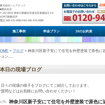
株式会社シェアテック
■横浜支店
〒222-0033 神奈川県横浜市港北区新横浜3-2-6
VORT新横浜2F
電話 045-476-9990 FAX 045-476-9989
施工事例
料金プラン
10のお約束
OME
>
ブログ
> 神奈川区新子安にて住宅を外壁塗装で原色に
ョン.....
本日の現場ブログ
日々の現場の様子をブログにてご紹介しております。
ご質問などはお気軽にお問い合わせください！
神奈川区新子安にて住宅を外壁塗装で原色に