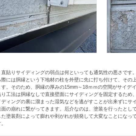
直貼りサイディングの弱点は何といっても通気性の悪さです。
る際には胴縁という下地材の柱を外壁に先に打ち付けて、その
ます。そのため、胴縁の厚みの15mm～18ｍｍの空間がサイデ
貼り工法は胴縁なしで直接壁面にサイディングを固定するため
イディングの裏に溜まった湿気などを逃がすことが出来ずにサ
表面の崩れに繋がってきます。厄介なのは、塗装を行ったとし
した塗装剤によって膨れや剥がれが頻発して大変なことになっ
す。