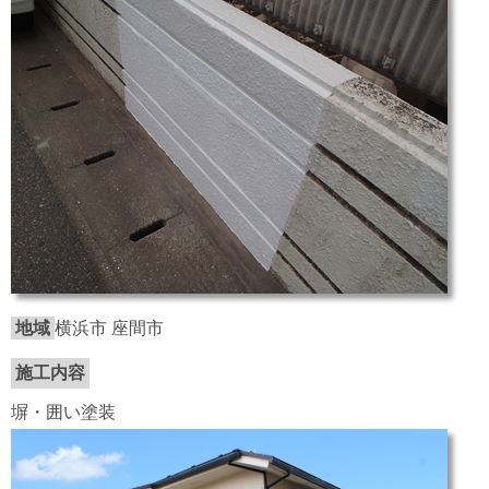
地域
横浜市 座間市
施工内容
塀・囲い塗装