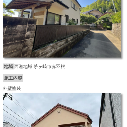
地域
西湘地域 茅ヶ崎市赤羽根
施工内容
外壁塗装