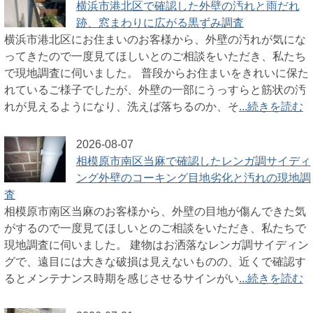
横浜市港北区で確認した外壁の汚れと雨だれ
跡、窓まわりに広がる黒ずみ調査
横浜市港北区にお住まいのお客様から、外壁の汚れが気にな
ってきたので一度見てほしいとのご相談をいただき、私たち
で現地調査に伺いました。 普段からお住まいをきれいに保た
れているご様子でしたが、外壁の一部にうっすらと筋状の汚
れが見えるようになり、洗えば落ちるのか、そ
...続きを読む
2026-08-07
相模原市南区当麻で確認したレンガ調サイディ
ング外壁のコーキング目地劣化と汚れの現地調
査
相模原市南区当麻のお客様から、外壁の目地が傷んできた気
がするので一度見てほしいとのご相談をいただき、私たちで
現地調査に伺いました。 建物はお洒落なレンガ調サイディン
グで、遠目には大きな破損は見えないものの、近くで確認す
るとメンテナンス時期を感じさせるサインがい
...続きを読む