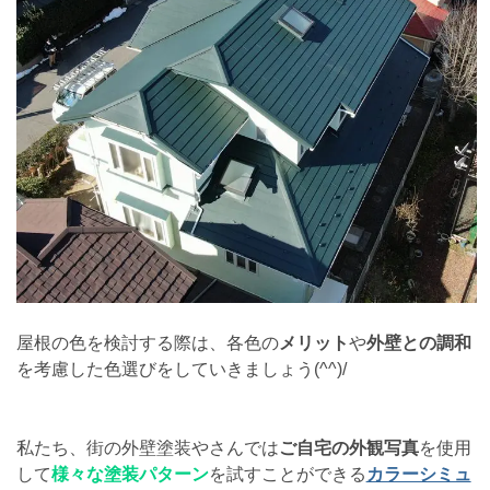
屋根の色を検討する際は、各色の
メリット
や
外壁との調和
を考慮した色選びをしていきましょう(^^)/
私たち、街の外壁塗装やさんでは
ご自宅の外観写真
を使用
して
様々な塗装パターン
を試すことができる
カラーシミュ