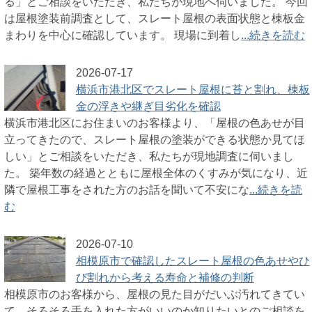
る」とご相談をいただき、私たちが現地へ伺いました。 今回
は屋根塗装前調査として、スレート屋根の表面状態と棟板金
まわりを中心に確認しています。 現場に到着し
...続きを読む
2026-07-17
横浜市港北区でスレート屋根に苔と割れ、棟板
金の浮きや継ぎ目劣化を確認
横浜市港北区にお住まいのお客様より、「屋根の色あせが目
立ってきたので、スレート屋根の塗装ができる状態か見てほ
しい」とご相談をいただき、私たちが現地調査に伺いまし
た。 築年数の経過とともに屋根全体のくすみが気になり、近
隣で屋根工事をされた方のお話を聞いて不安にな
...続きを読
む
2026-07-10
相模原市で確認したスレート屋根の色あせやひ
び割れから考える寿命と補修の判断
相模原市のお客様から、屋根の見た目がだいぶ汚れてきてい
て、そろそろ手を入れた方がいいのか知りたいとのご相談を