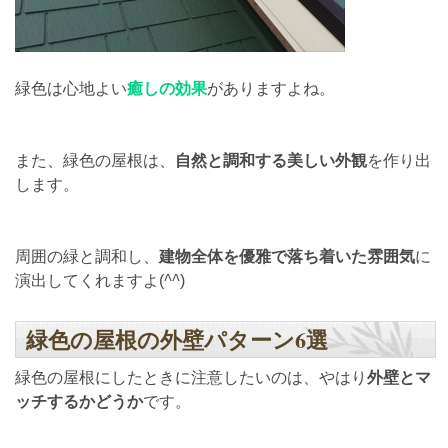
緑色は心地よい
癒しの効果
がありますよね。
また、緑色の屋根は、
自然と調和する美しい外観
を作り出
します。
周囲の緑と調和し、
建物全体を優雅で落ち着いた雰囲気
に
演出してくれますよ(
^^
)
緑色の屋根の外壁パターン6選
緑色の屋根にしたときに注意したいのは、やはり
外壁とマ
ッチするかどうか
です。