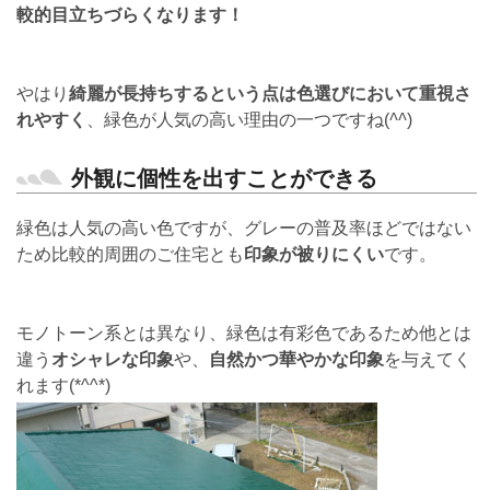
較的目立ちづらくなります！
やはり
綺麗が長持ちするという点は色選びにおいて重視さ
れやすく
、緑色が人気の高い理由の一つですね(
^^
)
外観に個性を出すことができる
緑色は人気の高い色ですが、グレーの普及率ほどではない
ため比較的周囲のご住宅とも
印象が被りにくい
です。
モノトーン系とは異なり、緑色は有彩色であるため他とは
違う
オシャレな印象
や、
自然かつ華やかな印象
を与えてく
れます(*^^*)