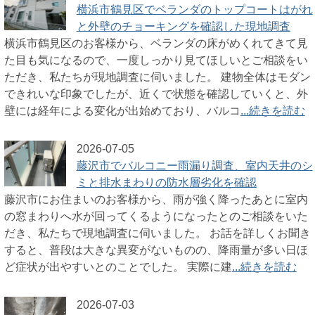
横浜市鶴見区でベランダのトップコートはがれ
と外壁のチョーキングを確認した現地調査
横浜市鶴見区のお客様から、ベランダの床がめくれてきて見
た目も気になるので、一度しっかり見てほしいとご相談をい
ただき、私たちが現地調査に伺いました。 建物全体はモダン
できれいな印象でしたが、近くで状態を確認していくと、外
壁には経年による変化が出始めており、バルコ
...続きを読む
2026-07-05
藤沢市でバルコニー雨漏り調査、室内天井のシ
ミと排水まわりの防水層劣化を確認
藤沢市にお住まいのお客様から、雨が強く降ったあとに室内
の窓まわりへ水が回ってくるようになったとのご相談をいた
だき、私たちで現地調査に伺いました。 お話を詳しくお聞き
すると、普段は大きな異変がないものの、降雨量が多い日ほ
ど症状が出やすいとのことでした。 実際に建
...続きを読む
2026-07-03