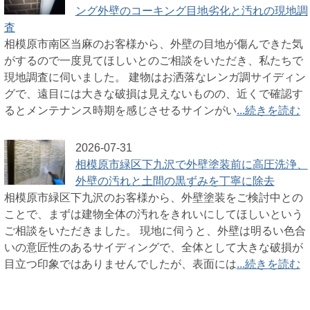
ング外壁のコーキング目地劣化と汚れの現地調
査
相模原市南区当麻のお客様から、外壁の目地が傷んできた気
がするので一度見てほしいとのご相談をいただき、私たちで
現地調査に伺いました。 建物はお洒落なレンガ調サイディン
グで、遠目には大きな破損は見えないものの、近くで確認す
るとメンテナンス時期を感じさせるサインがい
...続きを読む
2026-07-31
相模原市緑区下九沢で外壁塗装前に高圧洗浄、
外壁の汚れと土間の黒ずみを丁寧に除去
相模原市緑区下九沢のお客様から、外壁塗装をご検討中との
ことで、まずは建物全体の汚れをきれいにしてほしいという
ご相談をいただきました。 現地に伺うと、外壁は明るい色合
いの意匠性のあるサイディングで、全体として大きな破損が
目立つ印象ではありませんでしたが、表面には
...続きを読む