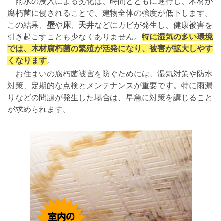
雨水の浸入による劣化は、時間とともに進行し、木材が
腐朽菌に侵されることで、建物全体の強度が低下します。
この結果、
壁
や
床
、
天井
などにカビが発生し、健康被害を
引き起こすことも少なくありません。
特に湿気の多い環境
では、木材腐朽菌の繁殖が活発になり、被害が拡大しやす
くなります
。
お住まいの腐朽菌被害を防ぐためには、湿気対策や防水
対策、定期的な点検とメンテナンスが重要です。特に雨漏
りなどの問題が発生した場合は、早急に対策を講じること
が求められます。